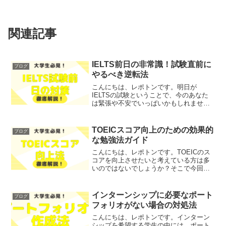
関連記事
IELTS前日の非常識！試験直前に
ブログ
やるべき逆転法
こんにちは、レポトンです。明日が
IELTSの試験ということで、今のあなた
は緊張や不安でいっぱいかもしれませ
ん。「勉強が足りないのでは？」「試験
当日に何をすべきかわからない」といっ
たお悩みではないでしょうか？そこで今
TOEICスコア向上のための効果的
ブログ
回は、IELTS試験前日に...
な勉強法ガイド
こんにちは、レポトンです。TOEICのス
コアを向上させたいと考えている方は多
いのではないでしょうか？そこで今回
は、TOEICスコア向上のための効果的な
勉強法を、わかりやすく解説します！レ
ポトンこの記事は次のような人におすす
インターンシップに必要なポート
ブログ
め！TOEICのス...
フォリオがない場合の対処法
こんにちは、レポトンです。インターン
シップを希望する学生の中には、ポート