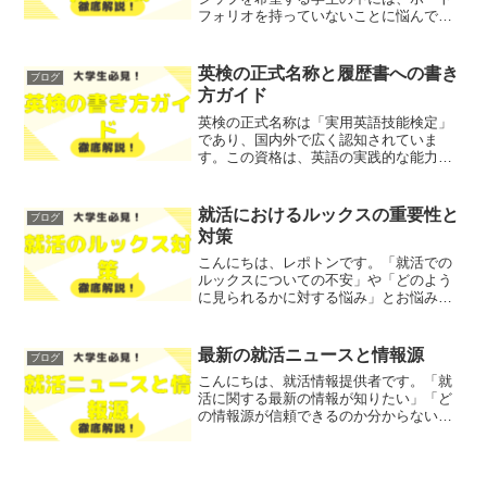
フォリオを持っていないことに悩んでい
る方も多いのではないでしょうか？そこ
で今回は、ポートフォリオがない場合の
対処法をわかりやすく解説します！レポ
英検の正式名称と履歴書への書き
ブログ
トンこの記事は次のような...
方ガイド
英検の正式名称は「実用英語技能検定」
であり、国内外で広く認知されていま
す。この資格は、英語の実践的な能力を
測るために設けられたもので、多くの
人々が受験しています。「英検を履歴書
にどう記載すれば良いのか」と悩んでい
就活におけるルックスの重要性と
ブログ
る方も多いのではないでしょう...
対策
こんにちは、レポトンです。「就活での
ルックスについての不安」や「どのよう
に見られるかに対する悩み」とお悩みで
はないでしょうか？そこで今回は、就活
におけるルックスの重要性とその対策に
ついて、わかりやすく解説します！レポ
最新の就活ニュースと情報源
ブログ
トンこの記事は次のような...
こんにちは、就活情報提供者です。「就
活に関する最新の情報が知りたい」「ど
の情報源が信頼できるのか分からない」
といった悩みを抱えている方はいらっし
ゃいませんか？そこで今回は、最新の就
活ニュースや情報源を徹底解説します！
就活情報提供者 この記...