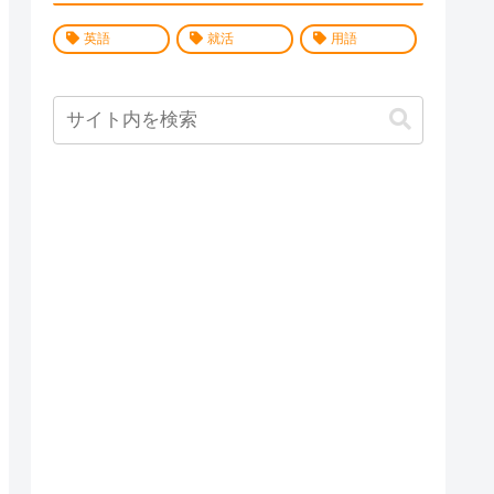
英語
就活
用語