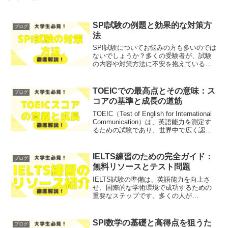
SPI試験の例題と効果的な対策方
ブログ
法
SPI試験についてお悩みの方も多いのでは
ないでしょうか？多くの受験者が、試験
の内容や対策方法に不安を抱えているこ
とと思います。そこで今回は、SPI試験の
例題と効果的な対策方法について、わか
りやすく解説します！レポトンこの記事
TOEICでの最高点とその意味：ス
ブログ
は次のような人に...
コアの基準と成長の道筋
TOEIC（Test of English for International
Communication）は、英語能力を測定す
るための試験であり、世界中で広く認知
されています。受験者の最高点がどのよ
うに設定されているのか、その意味やス
コア...
IELTS練習のための完全ガイド：
ブログ
無料リソースとテスト問題
IELTS試験の準備は、英語能力を向上さ
せ、国際的な学術環境で成功するための
重要なステップです。多くの人が
「IELTS試験の対策がうまくいかない」
「効果的な学習資源が見つからない」と
悩んでいるのではないでしょうか？そこ
SPI数学の基礎と高得点を狙うた
ブログ