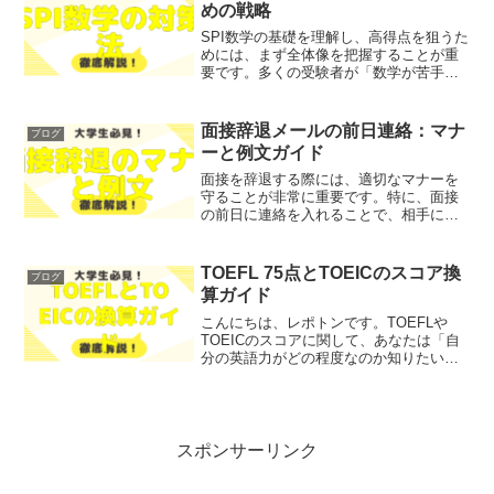
で今回は、IELTS練...
めの戦略
SPI数学の基礎を理解し、高得点を狙うた
めには、まず全体像を把握することが重
要です。多くの受験者が「数学が苦手」
「出題傾向が掴めない」と悩んでいるの
ではないでしょうか？そこで今回は、SPI
数学の全体像とその重要性について、分
面接辞退メールの前日連絡：マナ
ブログ
かりやすく解説し...
ーと例文ガイド
面接を辞退する際には、適切なマナーを
守ることが非常に重要です。特に、面接
の前日に連絡を入れることで、相手に対
する配慮を示すことができます。このよ
うな状況において、どのように連絡をす
るべきか、またその理由や注意点につい
TOEFL 75点とTOEICのスコア換
ブログ
て詳しく解説していきます...
算ガイド
こんにちは、レポトンです。TOEFLや
TOEICのスコアに関して、あなたは「自
分の英語力がどの程度なのか知りたい」
「TOEFL 75点はTOEICでどのくらいのス
コアに相当するのか不安」とお悩みでは
ないでしょうか？そこで今回は、TOEFL
...
スポンサーリンク