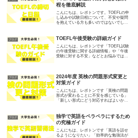
でしょうか？そこで今回は...
程を徹底解説
こんにちは、レポトンです。TOEFLの申
し込みや試験日程について、不安や疑問
を抱えている方も多いのではないでしょ
うか？そこで今回は、TOEFL申し込みの
締切や試験日程について、徹底解説しま
す！レポトンこの記事は次のような人に
TOEFL午後受験の詳細ガイド
ブログ
おすすめ！TOE...
こんにちは、レポトンです「TOEFL試験
の午後受験に関する詳細情報」や「午後
受験に対する不安」などとお悩みではな
いでしょうか？そこで今回は、TOEFL午
後受験のメリットや注意点を、わかりや
すく解説します！レポトンこの記事は次
のような人におす...
2024年度 英検の問題形式変更と
ブログ
対策ガイド
こんにちは、レポトンです「英検の問題
形式が変わることに不安を感じている」
「新しい形式にどう対応すればよいか分
からない」とお悩みではないでしょう
か？そこで今回は、2024年度の英検の新
しい問題形式について、徹底解説しま
独学で英語をペラペラにするため
ブログ
す！レポトンこの記事は次...
の究極ガイド
こんにちは、レポトンです「英語を話せ
るようになりたい」「効率的な勉強法が