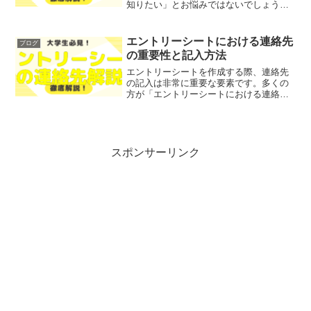
知りたい」とお悩みではないでしょう
か？そこで今回は、独学で英語をペラペ
ラにするための方法を、わかりやすく解
説します！レポトンこの記事は次のよう
エントリーシートにおける連絡先
ブログ
な人におすすめ！英語を話せ...
の重要性と記入方法
エントリーシートを作成する際、連絡先
の記入は非常に重要な要素です。多くの
方が「エントリーシートにおける連絡先
の重要性」や「正確な情報を提供する理
由」について悩んでいるのではないでし
ょうか？そこで今回は、エントリーシー
トにおける連絡先の重要性...
スポンサーリンク