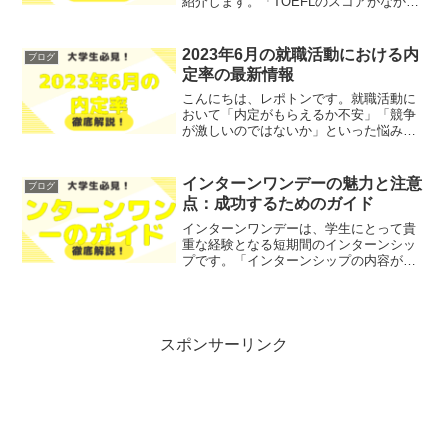
紹介します。「TOEFLのスコアがなかな
か伸びない」「どの参考書を選べば良い
のかわからない」とお悩みではないでし
ょうか？そこで今回は、TOEFL 90点を達
2023年6月の就職活動における内
ブログ
成す...
定率の最新情報
こんにちは、レポトンです。就職活動に
おいて「内定がもらえるか不安」「競争
が激しいのではないか」といった悩みを
抱えていませんか？そこで今回は、2023
年6月の就職活動における内定率の最新情
報を、わかりやすく解説します！レポト
インターンワンデーの魅力と注意
ブログ
ンこの記事は次のよ...
点：成功するためのガイド
インターンワンデーは、学生にとって貴
重な経験となる短期間のインターンシッ
プです。「インターンシップの内容が分
からない」「本当に役に立つのか不安」
といった悩みを抱えている方も多いので
はないでしょうか？そこで今回は、イン
ターンワンデーの魅力や注...
スポンサーリンク