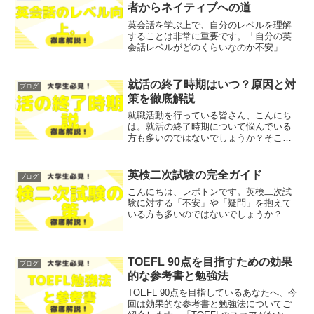
者からネイティブへの道
英会話を学ぶ上で、自分のレベルを理解
することは非常に重要です。「自分の英
会話レベルがどのくらいなのか不安」
「どのようにステップアップすれば良い
のか知りたい」と悩んでいる方も多いで
しょう。そこで今回は、英会話のレベル
就活の終了時期はいつ？原因と対
ブログ
について、初心者からネイテ...
策を徹底解説
就職活動を行っている皆さん、こんにち
は。就活の終了時期について悩んでいる
方も多いのではないでしょうか？そこで
今回は、就活の一般的な終了時期や、そ
の原因と対策について徹底解説します！
レポトンこの記事は次のような人におす
英検二次試験の完全ガイド
ブログ
すめ！就活の終了時期が不...
こんにちは、レポトンです。英検二次試
験に対する「不安」や「疑問」を抱えて
いる方も多いのではないでしょうか？そ
こで今回は、英検二次試験の内容や対策
について、わかりやすく解説します！ レ
ポトン この記事は次のような人におすす
め！ 英検二次試験の...
TOEFL 90点を目指すための効果
ブログ
的な参考書と勉強法
TOEFL 90点を目指しているあなたへ、今
回は効果的な参考書と勉強法についてご