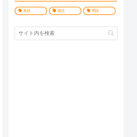
英語
就活
用語