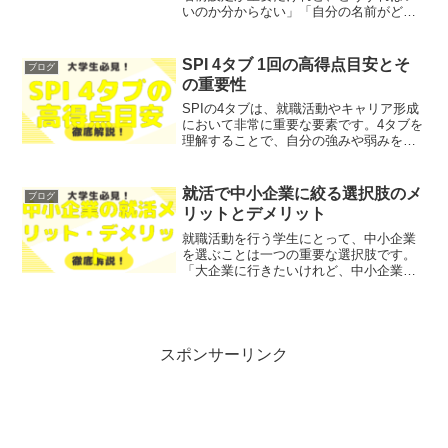
いのか分からない」「自分の名前がどの
ように見えるのか不安だ」とお悩みでは
ないでしょうか？そこで今回は、インタ
ーンシップや就職活動で好印象を与える
SPI 4タブ 1回の高得点目安とそ
ブログ
ためのZoomでの名...
の重要性
SPIの4タブは、就職活動やキャリア形成
において非常に重要な要素です。4タブを
理解することで、自分の強みや弱みを把
握し、効果的な対策を立てることができ
ます。「SPIの4タブとは何か」「4タブ
の出題形式と得点への影響」「テストセ
就活で中小企業に絞る選択肢のメ
ブログ
ンターでのSP...
リットとデメリット
就職活動を行う学生にとって、中小企業
を選ぶことは一つの重要な選択肢です。
「大企業に行きたいけれど、中小企業に
はどんな魅力があるのだろうか」「中小
企業の選択肢を持つことは本当に良いの
か」とお悩みではないでしょうか？そこ
で今回は、中小企業を選ぶ...
スポンサーリンク