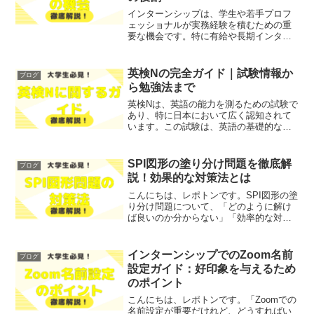
インターンシップは、学生や若手プロフ
ェッショナルが実務経験を積むための重
要な機会です。特に有給や長期インター
ンは、経済的な支援を受けながら専門知
識やスキルを磨くことができるため、多
くの学生にとって魅力的な選択肢となっ
英検Nの完全ガイド｜試験情報か
ブログ
ています。国際機関におけ...
ら勉強法まで
英検Nは、英語の能力を測るための試験で
あり、特に日本において広く認知されて
います。この試験は、英語の基礎的なス
キルを評価し、受験者がどの程度の英語
力を持っているかを示す重要な指標とな
ります。多くの人が「英検Nを受けるべき
SPI図形の塗り分け問題を徹底解
ブログ
かどうか」「どのよう...
説！効果的な対策法とは
こんにちは、レポトンです。SPI図形の塗
り分け問題について、「どのように解け
ば良いのか分からない」「効率的な対策
方法が知りたい」とお悩みではないでし
ょうか？そこで今回は、SPI図形の塗り分
け問題を徹底解説します！効果的な対策
インターンシップでのZoom名前
ブログ
法や具体的な例題...
設定ガイド：好印象を与えるため
のポイント
こんにちは、レポトンです。「Zoomでの
名前設定が重要だけれど、どうすればい