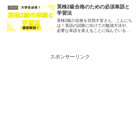
で今回は、インターンシップに参加する
べき理想の時期とその申込方法につい
英検2級合格のための必須単語と
ブログ
て、わかりやすく解説します...
学習法
英検2級の合格を目指す皆さん、こんにち
は！英語の試験に向けての勉強方法や、
必要な単語を覚えることに悩んでいる方
も多いのではないでしょうか？そこで今
回は、英検2級に合格するために必要な基
本単語や学習法について、わかりやすく
解説します！レポトン...
スポンサーリンク