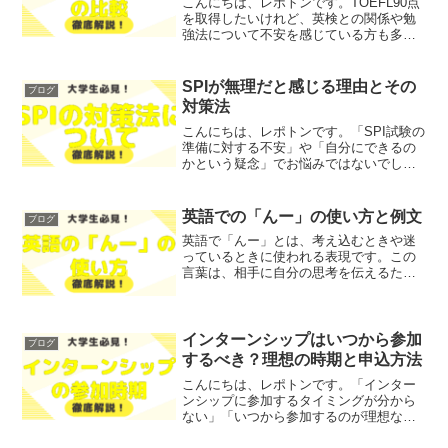
こんにちは、レポトンです。TOEFL90点
を取得したいけれど、英検との関係や勉
強法について不安を感じている方も多い
のではないでしょうか？そこで今回は、
TOEFL90点と英検の関係を徹底解説しま
す！レポトンこの記事は次のような人に
SPIが無理だと感じる理由とその
ブログ
おすすめ！T...
対策法
こんにちは、レポトンです。「SPI試験の
準備に対する不安」や「自分にできるの
かという疑念」でお悩みではないでしょ
うか？そこで今回は、SPIが無理だと感じ
る理由とその対策法を、わかりやすく解
説します！レポトンこの記事は次のよう
英語での「んー」の使い方と例文
ブログ
な人におすすめ！...
英語で「んー」とは、考え込むときや迷
っているときに使われる表現です。この
言葉は、相手に自分の思考を伝えるため
のフィラーとして機能します。英語にお
いても「んー」に相当する表現が存在し
ますが、それらを正しく理解し、使いこ
なすことは意外と難しいか...
インターンシップはいつから参加
ブログ
するべき？理想の時期と申込方法
こんにちは、レポトンです。「インター
ンシップに参加するタイミングが分から
ない」「いつから参加するのが理想なの
か」とお悩みではないでしょうか？そこ