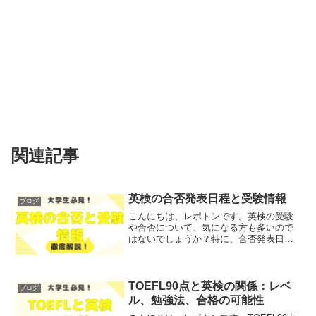
関連記事
英検の合否発表日程と受験情報
ブログ
こんにちは、レポトンです。英検の受験
や合否について、気になる方も多いので
はないでしょうか？特に、合否発表日程
や受験情報は、受験生にとって重要なポ
イントです。そこで今回は、英検の合否
発表日程や受験情報について、わかりや
すく解説します！レポトン...
TOEFL90点と英検の関係：レベ
ブログ
ル、勉強法、合格の可能性