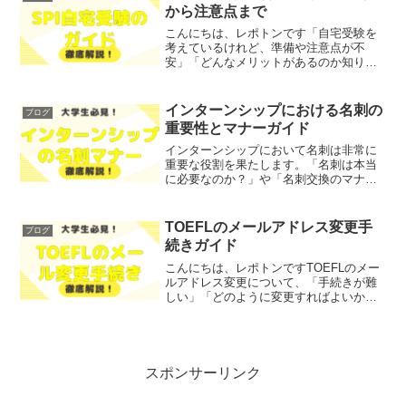
から注意点まで
こんにちは、レポトンです「自宅受験を
考えているけれど、準備や注意点が不
安」「どんなメリットがあるのか知りた
い」とお悩みではないでしょうか？そこ
で今回は、SPI自宅受験の概要やメリット
を、わかりやすく解説します！レポトン
インターンシップにおける名刺の
ブログ
この記事は次のような人...
重要性とマナーガイド
インターンシップにおいて名刺は非常に
重要な役割を果たします。「名刺は本当
に必要なのか？」や「名刺交換のマナー
が分からない」といった悩みを抱えてい
る学生も多いのではないでしょうか？そ
こで今回は、インターンシップにおける
TOEFLのメールアドレス変更手
ブログ
名刺の重要性とその基本的...
続きガイド
こんにちは、レポトンですTOEFLのメー
ルアドレス変更について、「手続きが難
しい」「どのように変更すればよいかわ
からない」とお悩みではないでしょう
か？そこで今回は、TOEFLのメールアド
レス変更手続きの方法をわかりやすく解
説します！レポトン...
スポンサーリンク