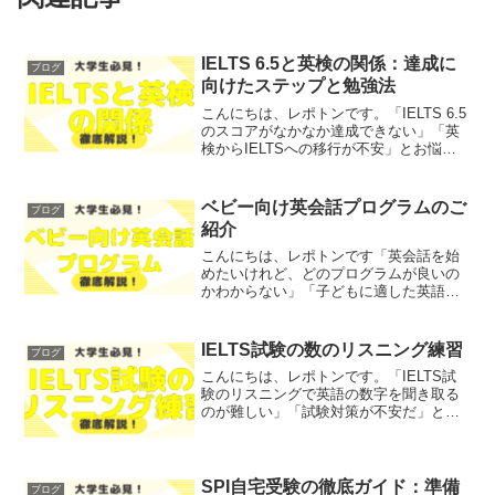
IELTS 6.5と英検の関係：達成に
ブログ
向けたステップと勉強法
こんにちは、レポトンです。「IELTS 6.5
のスコアがなかなか達成できない」「英
検からIELTSへの移行が不安」とお悩み
ではないでしょうか？そこで今回は、
IELTS 6.5を達成するためのステップと効
果的な勉強法をご紹介します！レポトン
ベビー向け英会話プログラムのご
ブログ
こ...
紹介
こんにちは、レポトンです「英会話を始
めたいけれど、どのプログラムが良いの
かわからない」「子どもに適した英語教
育を受けさせたい」とお悩みではないで
しょうか？そこで今回は、ベビー向け英
会話プログラムの特徴やメリットを、わ
IELTS試験の数のリスニング練習
ブログ
かりやすく解説します！レ...
こんにちは、レポトンです。「IELTS試
験のリスニングで英語の数字を聞き取る
のが難しい」「試験対策が不安だ」とお
悩みではないでしょうか？そこで今回
は、IELTS試験の数のリスニング練習
を、わかりやすく解説します！レポトン
この記事は次のような...
SPI自宅受験の徹底ガイド：準備
ブログ