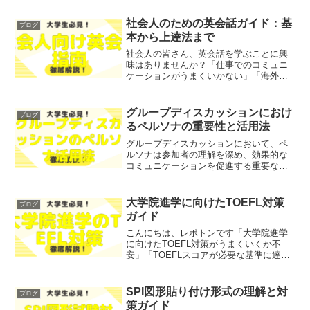
SPIレベルの基本概念や高得点を狙うため
の指標について、わかりやすく解説しま
社会人のための英会話ガイド：基
ブログ
す！レポトン...
本から上達法まで
社会人の皆さん、英会話を学ぶことに興
味はありませんか？「仕事でのコミュニ
ケーションがうまくいかない」「海外出
張が不安」といった悩みを抱えている方
も多いのではないでしょうか？そこで今
回は、社会人が英会話を学ぶ理由や効果
グループディスカッションにおけ
ブログ
的な学習方法について、わ...
るペルソナの重要性と活用法
グループディスカッションにおいて、ペ
ルソナは参加者の理解を深め、効果的な
コミュニケーションを促進する重要な要
素です。ペルソナとは、特定のユーザー
タイプを象徴する架空のキャラクターで
あり、彼らのニーズや行動を考慮するこ
大学院進学に向けたTOEFL対策
ブログ
とで、より良い議論を生む...
ガイド
こんにちは、レポトンです「大学院進学
に向けたTOEFL対策がうまくいくか不
安」「TOEFLスコアが必要な基準に達す
るか心配」とお悩みではないでしょう
か？そこで今回は、大学院進学に向けた
TOEFL対策の重要性や効果的な学習法に
SPI図形貼り付け形式の理解と対
ブログ
ついて、わかりや...
策ガイド