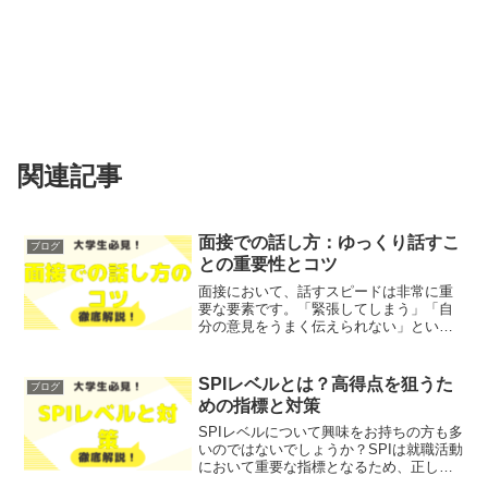
関連記事
面接での話し方：ゆっくり話すこ
ブログ
との重要性とコツ
面接において、話すスピードは非常に重
要な要素です。「緊張してしまう」「自
分の意見をうまく伝えられない」といっ
た悩みを抱えている方も多いのではない
でしょうか？そこで今回は、面接でゆっ
くり話すことの重要性とそのコツについ
SPIレベルとは？高得点を狙うた
ブログ
て、わかりやすく解説しま...
めの指標と対策
SPIレベルについて興味をお持ちの方も多
いのではないでしょうか？SPIは就職活動
において重要な指標となるため、正しい
理解と対策が必要です。そこで今回は、