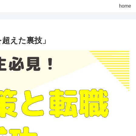
home
を超えた裏技」