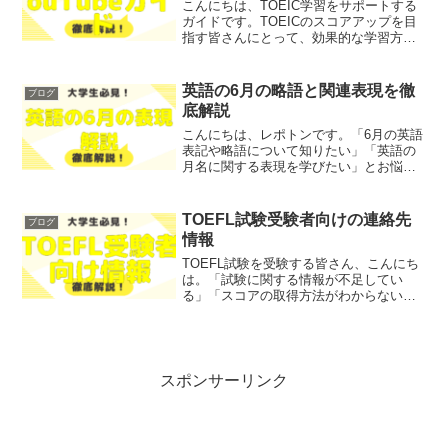
こんにちは、TOEIC学習をサポートする
ガイドです。TOEICのスコアアップを目
指す皆さんにとって、効果的な学習方法
やリソースは非常に重要です。「どの
YouTubeチャンネルを参考にすればよい
のか」「どのように学習を進めれば効率
英語の6月の略語と関連表現を徹
ブログ
的なのか」と...
底解説
こんにちは、レポトンです。「6月の英語
表記や略語について知りたい」「英語の
月名に関する表現を学びたい」とお悩み
ではないでしょうか？そこで今回は、英
語の6月の略語と関連表現を、徹底解説し
ます！レポトンこの記事は次のような人
TOEFL試験受験者向けの連絡先
ブログ
におすすめ！6月の英...
情報
TOEFL試験を受験する皆さん、こんにち
は。「試験に関する情報が不足してい
る」「スコアの取得方法がわからない」
といったお悩みを抱えてはいませんか？
そこで今回は、TOEFL試験受験者向けの
連絡先情報をわかりやすくご紹介しま
す！レポトンこの記事...
スポンサーリンク