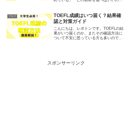
迷っている」とお悩みではないでしょう
か？そこで今回は、ディズニーが提供す
る英語教育の魅力を、徹底解説します！
TOEFL成績はいつ届く？結果確
ブログ
レポトンこの記事は次のよ...
認と対策ガイド
こんにちは、レポトンです。TOEFLの結
果がいつ届くのか、またその確認方法に
ついて不安に思っている方も多いのでは
ないでしょうか？そこで今回は、TOEFL
成績の確認方法や受け取りまでの期間に
ついて、わかりやすく解説します！レポ
トンこの記事は次...
スポンサーリンク