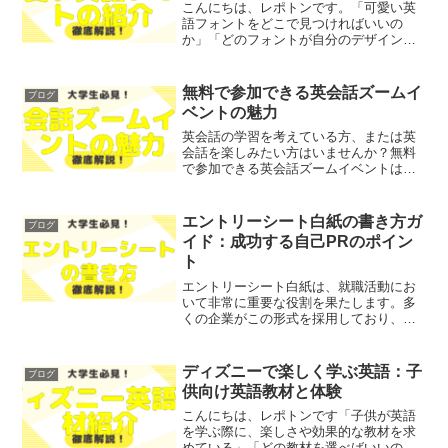
こんにちは、レポトンです。「可愛い英
語フォントをどこで見つければいいの
か」「どのフォントが自分のデザインに
合うのか」とお悩みではないでしょう
か？そこで今回は、可愛い英語フォント
の選び方とおすすめツールを、わかりや
無料で参加できる英会話ズームイ
ブログ
すく解説します！レポトンこの...
ベントの魅力
英会話の学習を考えている方、または英
会話を楽しみたい方はいませんか？無料
で参加できる英会話ズームイベントは、
多くの人にとって魅力的な選択肢です。
そこで今回は、英会話ズームイベントの
特徴や利点について、わかりやすく解説
エントリーシート白紙の書き方ガ
ブログ
します！レポトンこの記事...
イド：成功する自己PRのポイン
ト
エントリーシート白紙は、就職活動にお
いて非常に重要な役割を果たします。多
くの企業がこの形式を採用しており、自
己PRや志望動機を自由に表現することが
求められます。「自己PRがうまく書けな
い」「エントリーシートの書き方がわか
ディズニーで楽しく学ぶ英語：子
ブログ
らない」といった悩み...
供向け英語教材と体験
こんにちは、レポトンです「子供が英語
を学ぶ際に、楽しさや効果的な教材を求
めている」「どの教材を選べばいいのか