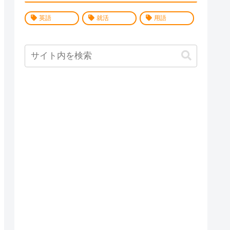
英語
就活
用語