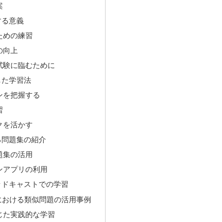
案
する意義
ための練習
の向上
試験に臨むために
した学習法
ンを把握する
習
クを活かす
る問題集の紹介
題集の活用
ンアプリの利用
やポッドキャストでの学習
策における類似問題の活用事例
じた実践的な学習