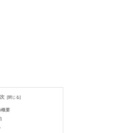
次
の概要
的
ト