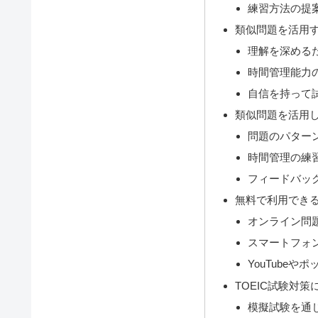
練習方法の提
類似問題を活用
理解を深める
時間管理能力
自信を持って
類似問題を活用
問題のパター
時間管理の練
フィードバッ
無料で利用でき
オンライン問
スマートフォ
YouTube
TOEIC試験対
模擬試験を通