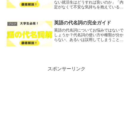
ない就活生はどうすれば良いのか」「内
定がなくて不安な気持ちを抱えている」
とお悩みではないでしょうか？そこで今
回は、内定がない就活生が成功するため
の戦略と対策を、わかりやすく解説しま
英語の代名詞の完全ガイド
ブログ
す！レポトンこの記事は...
英語の代名詞についてお悩みではないで
しょうか？代名詞の使い方や種類が分か
らない、あるいは誤用してしまうことが
あると感じている方も多いはずです。そ
こで今回は、英語の代名詞の基本を徹底
解説します！具体的には、代名詞とは何
か、主な種類、正しい使い...
スポンサーリンク