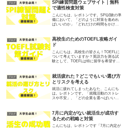
なすことは意外と難しいか...
SPI練習問題ウェブサイト｜無料
ブログ
で適性検査対策
こんにちは、レポトンです。SPI試験の準
備において、「どのように対策を進めれ
ばいいのか」「どれだけの時間をかけれ
ばいいのか」とお悩みではないでしょう
か？そこで今回は、SPI試験に向けた効果
的な練習方法や無料の練習問題を、わか
高校生のためのTOEFL攻略ガイ
ブログ
りやすく解説しま...
ド
こんにちは、高校生の皆さん！TOEFLに
ついて考えていますか？英語力を測る試
験として、TOEFLは特に留学を希望する
高校生にとって重要です。「TOEFLを受
けるべきか」「どのくらいのスコアが必
要か」といった悩みを抱えている方も多
就活疲れた？どこでもいい選び方
ブログ
いのではない...
とリスクを考える
就活に疲れてしまったあなた、こんにち
は。レポトンです。「就職活動のストレ
スや不安」、「どの企業を選べばいいの
か分からない」といった悩みを抱えてい
るのではないでしょうか？そこで今回
は、就活疲れの原因やその対策、そして
7月に内定がない就活生が成功す
ブログ
自分に合った企業の選び方に...
るための戦略と対策
こんにちは、レポトンです「7月に内定が