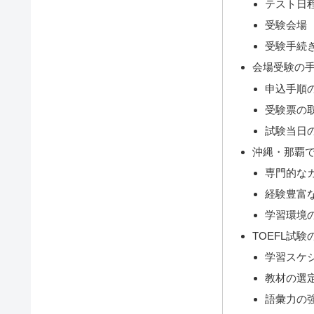
テスト日
受験会場
受験手続
会場受験の
申込手順
受験票の
試験当日
沖縄・那覇
専門的な
経験豊富
学習環境
TOEFL試
学習スケ
教材の選
語彙力の