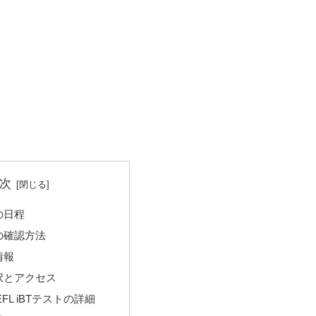
次
の日程
の確認方法
情報
択とアクセス
FL iBTテストの詳細