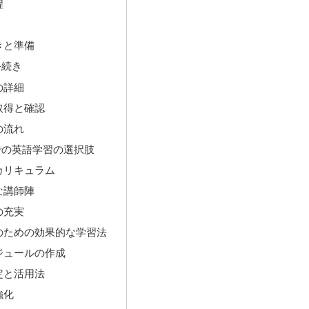
程
きと準備
手続き
の詳細
取得と確認
の流れ
での英語学習の選択肢
カリキュラム
な講師陣
の充実
験のための効果的な学習法
ジュールの作成
定と活用法
強化