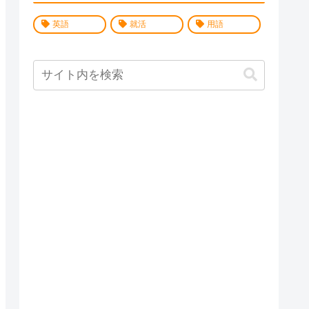
英語
就活
用語