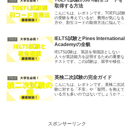
ブログ
この記事は次...
取得する方法
こんにちは、レポトンです。TOEFL試験
の受験を考えているが、費用が気になる
方や、割引コードの取得方法に悩んでい
る方はいらっしゃいませんか？そこで今
回は、TOEFL試験の30%割引コードを取
得する方法を、わかりやすく解説しま
IELTS試験とPines International
ブログ
す！レポトンこの...
Academyの全貌
IELTS試験は、英語を母国語としない
人々が英語能力を証明するための重要な
テストです。この試験は、留学や移住、
職業上の必要性から多くの人々に受けら
れています。多くの受験者が、IELTS試
験の準備や勉強方法に不安を抱いている
英検二次試験の完全ガイド
ブログ
のではないでしょう...
こんにちは、レポトンです。英検二次試
験に対する「不安」や「疑問」を抱えて
いる方も多いのではないでしょうか？そ
こで今回は、英検二次試験の内容や対策
について、わかりやすく解説します！ レ
ポトン この記事は次のような人におすす
め！ 英検二次試験の...
スポンサーリンク