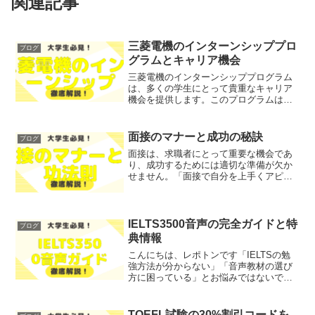
関連記事
三菱電機のインターンシッププロ
ブログ
グラムとキャリア機会
三菱電機のインターンシッププログラム
は、多くの学生にとって貴重なキャリア
機会を提供します。このプログラムは、
実際の業務を通じて専門知識を深めるだ
けでなく、企業文化を体験し、将来のキ
ャリア選択に役立つスキルを身につける
面接のマナーと成功の秘訣
ブログ
ことを目的としています。...
面接は、求職者にとって重要な機会であ
り、成功するためには適切な準備が欠か
せません。「面接で自分を上手くアピー
ルできるか不安」「面接のマナーがわか
らない」といった悩みを抱えている方も
多いのではないでしょうか？そこで今回
は、面接のマナーと成功の...
IELTS3500音声の完全ガイドと特
ブログ
典情報
こんにちは、レポトンです「IELTSの勉
強方法が分からない」「音声教材の選び
方に困っている」とお悩みではないでし
ょうか？そこで今回は、IELTS3500音声
の特徴や利点、ダウンロード方法につい
て、わかりやすく解説します！レポトン
TOEFL試験の30%割引コードを