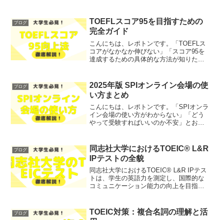
TOEFLスコア95を目指すための
ブログ
完全ガイド
こんにちは、レポトンです。「TOEFLス
コアがなかなか伸びない」「スコア95を
達成するための具体的な方法が知りた
い」とお悩みではないでしょうか？そこ
で今回は、TOEFLスコア95を目指すため
の完全ガイドを、わかりやすく解説しま
2025年版 SPIオンライン会場の使
ブログ
す！レポトンこ...
い方まとめ
こんにちは、レポトンです。「SPIオンラ
イン会場の使い方がわからない」「どう
やって受験すればいいのか不安」とお悩
みではないでしょうか？そこで今回は、
2025年版SPIオンライン会場の使い方
を、わかりやすく解説します！レポトン
同志社大学におけるTOEIC® L&R
ブログ
この記事は次のよ...
IPテストの全貌
同志社大学におけるTOEIC® L&R IPテス
トは、学生の英語力を測定し、国際的な
コミュニケーション能力の向上を目指す
重要な試験です。このテストに関して、
学生の皆さんは「どのように受験すれば
よいのか」「試験の内容はどのようにな
TOEIC対策：複合名詞の理解と活
ブログ
っているのか...