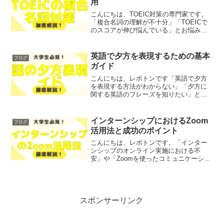
用
こんにちは、TOEIC対策の専門家です。
「複合名詞の理解が不十分」「TOEICで
のスコアが伸び悩んでいる」とお悩みで
はないでしょうか？そこで今回は、
TOEICにおける複合名詞の重要性とその
活用法を、わかりやすく解説します！
英語で夕方を表現するための基本
ブログ
TOEIC対策専門...
ガイド
こんにちは、レポトンです「英語で夕方
を表現する方法がわからない」「夕方に
関する英語のフレーズを知りたい」とお
悩みではないでしょうか？そこで今回
は、英語での夕方の表現やフレーズを、
わかりやすく解説します！レポトンこの
インターンシップにおけるZoom
ブログ
記事は次のような人におすす...
活用法と成功のポイント
こんにちは、レポトンです。「インター
ンシップのオンライン実施における不
安」や「Zoomを使ったコミュニケーショ
ンの難しさ」といった悩みを抱えていま
せんか？そこで今回は、インターンシッ
プにおけるZoomの活用法や成功のポイン
トについて、わかり...
スポンサーリンク