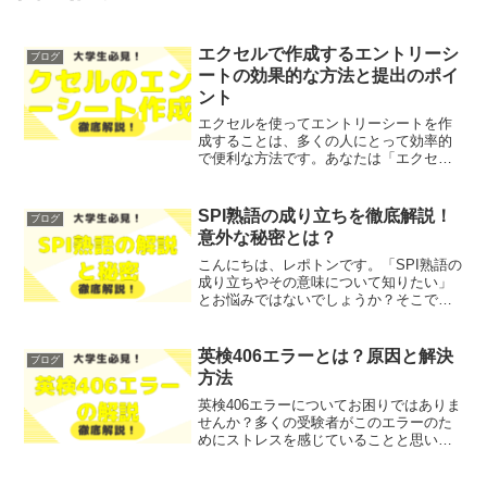
エクセルで作成するエントリーシ
ブログ
ートの効果的な方法と提出のポイ
ント
エクセルを使ってエントリーシートを作
成することは、多くの人にとって効率的
で便利な方法です。あなたは「エクセル
でのエントリーシート作成に不安があ
る」「どのように効果的に作成すればよ
いか悩んでいる」といった悩みを抱えて
SPI熟語の成り立ちを徹底解説！
ブログ
いるのではないでしょうか？...
意外な秘密とは？
こんにちは、レポトンです。「SPI熟語の
成り立ちやその意味について知りたい」
とお悩みではないでしょうか？そこで今
回は、SPI熟語の成り立ちや意外な秘密に
ついて、徹底解説します！レポトンこの
記事は次のような人におすすめ！SPI試験
英検406エラーとは？原因と解決
ブログ
を受ける予定...
方法
英検406エラーについてお困りではありま
せんか？多くの受験者がこのエラーのた
めにストレスを感じていることと思いま
す。そこで今回は、英検406エラーの原因
やその解決方法について、わかりやすく