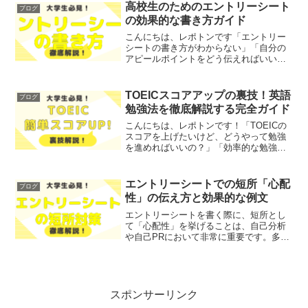
解説します！レポトンこの記事は次のよ
高校生のためのエントリーシート
ブログ
うな人におすすめ...
の効果的な書き方ガイド
こんにちは、レポトンです「エントリー
シートの書き方がわからない」「自分の
アピールポイントをどう伝えればいいか
わからない」とお悩みではないでしょう
か？そこで今回は、高校生のためのエン
トリーシートの効果的な書き方につい
TOEICスコアアップの裏技！英語
ブログ
て、わかりやすく解説します...
勉強法を徹底解説する完全ガイド
こんにちは、レポトンです！「TOEICの
スコアを上げたいけど、どうやって勉強
を進めればいいの？」「効率的な勉強法
が知りたい！」とお悩みではないでしょ
うか？今回の記事では、TOEICスコアを
効率的に上げるための勉強法を、徹底解
エントリーシートでの短所「心配
ブログ
説します！レポト...
性」の伝え方と効果的な例文
エントリーシートを書く際に、短所とし
て「心配性」を挙げることは、自己分析
や自己PRにおいて非常に重要です。多く
の人が「心配性」をネガティブな特徴と
捉えがちですが、実はこれは適切に表現
することで、自分の強みとしてアピール
できます。この記事では...
スポンサーリンク