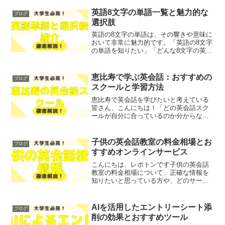
英語8文字の単語一覧と魅力的な
ブログ
選択肢
英語の8文字の単語は、その響きや意味に
おいて非常に魅力的です。「英語の8文字
の単語を知りたい」「どんな8文字の英単
語があるのか興味がある」とお悩みでは
ないでしょうか？そこで今回は、英語の8
文字の単語の特徴や、アルファベット順
恵比寿で学ぶ英会話：おすすめの
ブログ
での一覧、美しい...
スクールと学習方法
恵比寿で英会話を学びたいと考えている
皆さん、こんにちは！「どの英会話スク
ールが自分に合っているのか分からな
い」「どのように学習を進めれば効果的
なのか心配」といった悩みを抱えていま
せんか？そこで今回は、恵比寿での英会
子供の英会話教室の料金相場とお
ブログ
話学習においておすすめのス...
すすめオンラインサービス
こんにちは、レポトンです子供の英会話
教室の料金相場について、正確な情報を
知りたいと思っている方や、どのサービ
スを選べばよいか悩んでいる方も多いの
ではないでしょうか？そこで今回は、子
供の英会話教室の料金相場とおすすめの
AIを活用したエントリーシート添
ブログ
オンラインサービスをわか...
削の効果とおすすめツール