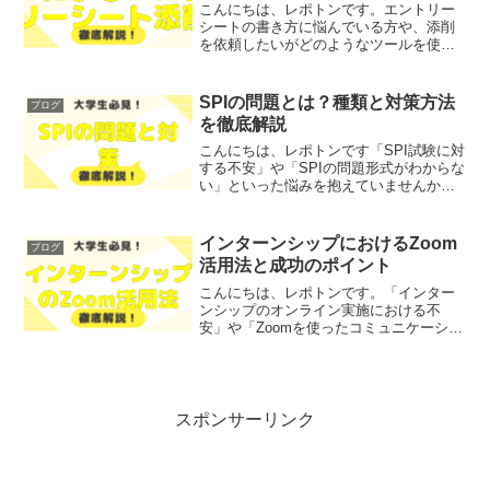
こんにちは、レポトンです。エントリー
シートの書き方に悩んでいる方や、添削
を依頼したいがどのようなツールを使え
ば良いのか分からないとお悩みではない
でしょうか？そこで今回は、AIを活用し
たエントリーシート添削の効果とおすす
SPIの問題とは？種類と対策方法
ブログ
めツールについて、わか...
を徹底解説
こんにちは、レポトンです「SPI試験に対
する不安」や「SPIの問題形式がわからな
い」といった悩みを抱えていませんか？
そこで今回は、SPIの問題とは何か、その
種類や対策方法について徹底解説しま
す！レポトンこの記事は次のような人に
インターンシップにおけるZoom
ブログ
おすすめ！SP...
活用法と成功のポイント
こんにちは、レポトンです。「インター
ンシップのオンライン実施における不
安」や「Zoomを使ったコミュニケーショ
ンの難しさ」といった悩みを抱えていま
せんか？そこで今回は、インターンシッ
プにおけるZoomの活用法や成功のポイン
トについて、わかり...
スポンサーリンク