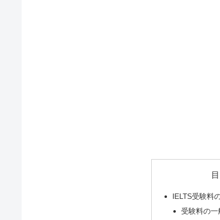
目
IELTS受験料
受験料の一