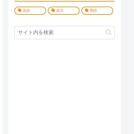
英語
就活
用語