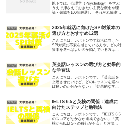
以下では、心理学（Psychology）を学ぶ
うえで押さえておきたい主要な概念や理
論・領域を100個厳選し、それぞれ簡潔に
解説します。心理学は行動や精神過程を
科学的に探求する学問であり、生物学・
社会学・教育学など様々な領域と密接に
2025年就活に向けたSPI対策本の
ブログ
かかわって...
選び方とおすすめ12選
こんにちは、レポトンです就活に向けた
SPI対策に不安を感じている方や、どの対
策本を選べばよいのか悩んでいる方はい
らっしゃいませんか？そこで今回は、
2025年の就活に向けたSPI対策本の選び
方とおすすめの書籍について、わかりや
英会話レッスンの選び方と効果的
ブログ
すく解説します！...
な学習法
こんにちは、レポトンです。「英会話を
上達させたいけど、どのレッスンを選べ
ば良いのか分からない」「効果的な学習
法が知りたい」とお悩みではないでしょ
うか？そこで今回は、英会話レッスンの
選び方と効果的な学習法について、わか
IELTS 6.5と英検の関係：達成に
ブログ
りやすく解説します！レポ...
向けたステップと勉強法
こんにちは、レポトンです。「IELTS 6.5
のスコアがなかなか達成できない」「英
検からIELTSへの移行が不安」とお悩み
ではないでしょうか？そこで今回は、