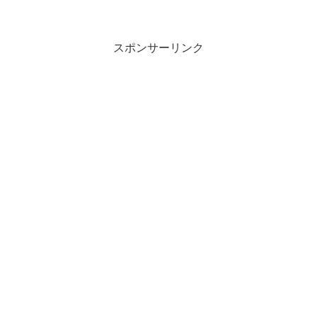
IELTS 6.5を達成するためのステップと効
果的な勉強法をご紹介します！レポトン
こ...
スポンサーリンク