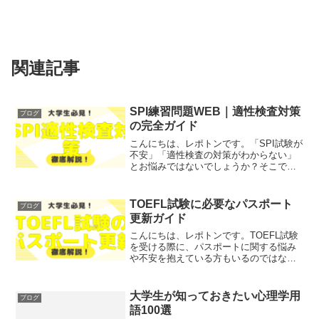
関連記事
SPI練習問題WEB｜適性検査対策
ブログ
の完全ガイド
こんにちは、レポトンです。「SPI試験が
不安」「適性検査の対策がわからない」
とお悩みではないでしょうか？そこで今
回は、SPI練習問題を活用した効果的な対
策法をご紹介します！レポトンこの記事
は次のような人におすすめ！SPI試験に自
TOEFL試験に必要なパスポート
ブログ
信が持てない...
更新ガイド
こんにちは、レポトンです。TOEFL試験
を受ける際に、パスポートに関する悩み
や不安を抱えている方もいるのではない
でしょうか？特に、パスポートの有効期
限や更新手続きについて心配されている
方が多いと思います。そこで今回は、
大学生が知っておきたい心理学用
ブログ
TOEFL試験に必要な...
語100選