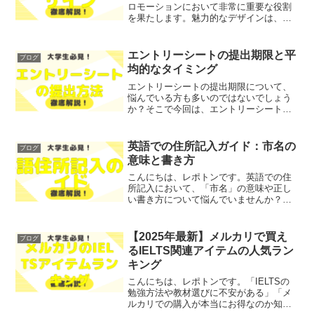
ロモーションにおいて非常に重要な役割
を果たします。魅力的なデザインは、ユ
ーザーの目を引き、興味を喚起し、結果
として集客につながるからです。しか
し、「どのようなデザインが効果的なの
エントリーシートの提出期限と平
ブログ
か」「どんな要素を取り入れ...
均的なタイミング
エントリーシートの提出期限について、
悩んでいる方も多いのではないでしょう
か？そこで今回は、エントリーシートの
提出期限やその平均的なタイミングにつ
いて、わかりやすく解説します！レポト
ンこの記事は次のような人におすすめ！
英語での住所記入ガイド：市名の
ブログ
エントリーシートの提出期...
意味と書き方
こんにちは、レポトンです。英語での住
所記入において、「市名」の意味や正し
い書き方について悩んでいませんか？そ
こで今回は、英語での住所の基本構成や
市名の重要性、正確な住所を書くための
ポイントをわかりやすく解説します！レ
【2025年最新】メルカリで買え
ブログ
ポトンこの記事は次のよう...
るIELTS関連アイテムの人気ラン
キング
こんにちは、レポトンです。「IELTSの
勉強方法や教材選びに不安がある」「メ
ルカリでの購入が本当にお得なのか知り