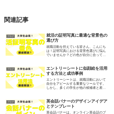
関連記事
就活の証明写真に最適な背景色の
ブログ
選び方
就職活動を控えている皆さん、こんにち
は！証明写真における背景色選びに悩ん
でいませんか？どの色が自分に合ってい
るのか、どの色を避けるべきなのか、迷
うことも多いですよね。そこで今回は、
就活の証明写真に最適な背景色の選び方
エントリーシートに似顔絵を活用
ブログ
を、わかりやすく解説しま...
する方法と成功事例
エントリーシートは、就職活動において
自分をアピールする重要なツールです。
しかし、多くの学生が他の候補者と差別
化する方法に悩んでいます。そこで今回
は、似顔絵を活用したエントリーシート
の作成方法と成功事例をご紹介します！
英会話バナーのデザインアイデア
ブログ
レポトンこの記事は次のよ...
とテンプレート
英会話バナーは、オンライン英会話のプ