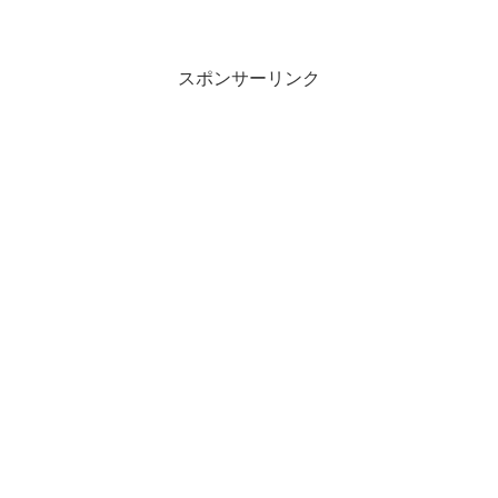
たい」とお悩みではないでしょうか？そ
こで今回は、メルカリで買えるIELTS関
連アイテムの人気ランキングを、わかり
やすく解説します...
スポンサーリンク