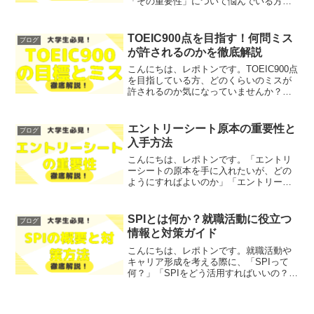
「その重要性」について悩んでいる方は
いませんか？そこで今回は、最寄り駅の
選び方とその重要性について、わかりや
すく解説します！レポトンこの記事は次
TOEIC900点を目指す！何問ミス
ブログ
のような人におすすめ！エン...
が許されるのかを徹底解説
こんにちは、レポトンです。TOEIC900点
を目指している方、どのくらいのミスが
許されるのか気になっていませんか？そ
こで今回は、TOEIC900点を達成するため
に必要なミスの許容範囲について、徹底
解説します！レポトンこの記事は次のよ
エントリーシート原本の重要性と
ブログ
うな人に...
入手方法
こんにちは、レポトンです。「エントリ
ーシートの原本を手に入れたいが、どの
ようにすればよいのか」「エントリーシ
ートの原本が本当に必要なのか」とお悩
みではないでしょうか？そこで今回は、
エントリーシート原本の重要性とその入
SPIとは何か？就職活動に役立つ
ブログ
手方法について、わかりや...
情報と対策ガイド
こんにちは、レポトンです。就職活動や
キャリア形成を考える際に、「SPIって
何？」「SPIをどう活用すればいいの？」
とお悩みではないでしょうか？そこで今
回は、SPI（適性検査）の基本概念や目
的、テスト内容、対策方法などを、わか