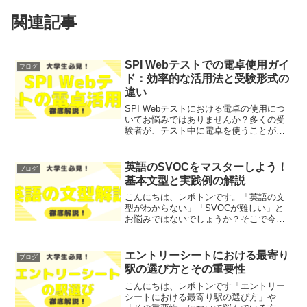
関連記事
SPI Webテストでの電卓使用ガイ
ブログ
ド：効率的な活用法と受験形式の
違い
SPI Webテストにおける電卓の使用につ
いてお悩みではありませんか？多くの受
験者が、テスト中に電卓を使うことがで
きるのか、またその使い方に関して不安
を抱いています。そこで今回は、SPI
Webテストでの電卓の使用可否や受験方
英語のSVOCをマスターしよう！
ブログ
式による違いに...
基本文型と実践例の解説
こんにちは、レポトンです。「英語の文
型がわからない」「SVOCが難しい」と
お悩みではないでしょうか？そこで今回
は、英語のSVOCの基本文型と実践例を
わかりやすく解説します！レポトンこの
記事は次のような人におすすめ！英語の
エントリーシートにおける最寄り
ブログ
基本文型を理解したい...
駅の選び方とその重要性
こんにちは、レポトンです「エントリー
シートにおける最寄り駅の選び方」や