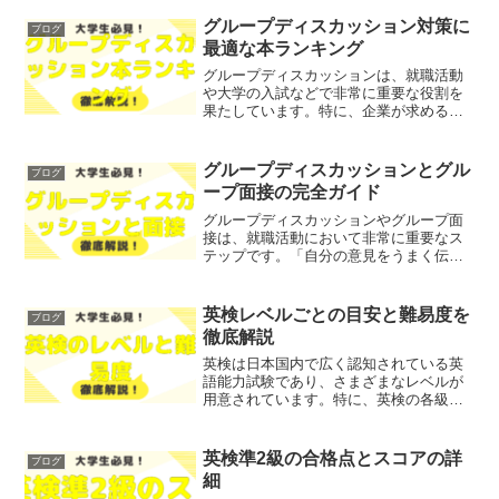
なものを見つけるのは大変です。そこで
今回は、2025年版のTOEIC対策アプリの
グループディスカッション対策に
ブログ
選び方や、お...
最適な本ランキング
グループディスカッションは、就職活動
や大学の入試などで非常に重要な役割を
果たしています。特に、企業が求める能
力を見極めるための場として、多くの学
生がその対策に頭を悩ませています。
「自分の意見をうまく伝えられるか不
グループディスカッションとグル
ブログ
安」「他の参加者とのコミュニ...
ープ面接の完全ガイド
グループディスカッションやグループ面
接は、就職活動において非常に重要なス
テップです。「自分の意見をうまく伝え
られるか不安」「他の参加者とどう協力
すればよいかわからない」といった悩み
を抱えている方も多いのではないでしょ
英検レベルごとの目安と難易度を
ブログ
うか？そこで今回は、グル...
徹底解説
英検は日本国内で広く認知されている英
語能力試験であり、さまざまなレベルが
用意されています。特に、英検の各級に
対する「目安や難易度」の理解は、多く
の受験者にとって重要なポイントではな
いでしょうか？そこで今回は、英検レベ
英検準2級の合格点とスコアの詳
ブログ
ルごとの目安とその難易度...
細