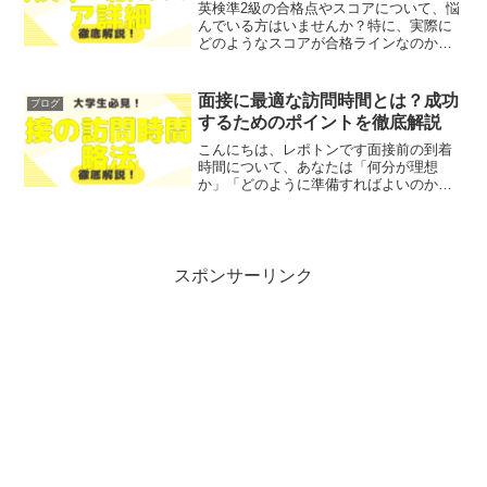
英検準2級の合格点やスコアについて、悩
んでいる方はいませんか？特に、実際に
どのようなスコアが合格ラインなのか、
そしてその背景にある基準や評価方法に
ついて知りたいと思っている方も多いこ
とでしょう。そこで今回は、英検準2級の
面接に最適な訪問時間とは？成功
ブログ
合格点とスコアの詳細...
するためのポイントを徹底解説
こんにちは、レポトンです面接前の到着
時間について、あなたは「何分が理想
か」「どのように準備すればよいのか」
とお悩みではないでしょうか？そこで今
回は、面接に最適な訪問時間を徹底解説
します！レポトンこの記事は次のような
人におすすめ！面接前の到着...
スポンサーリンク