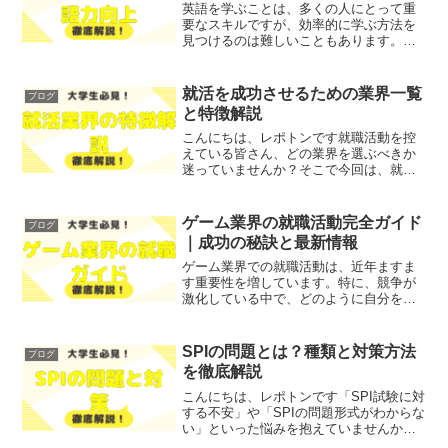
英語を学ぶことは、多くの人にとって重
要なスキルですが、効率的に学ぶ方法を
見つけるのは難しいこともあります。
「英語力を向上させたいけれど、どこか
ら始めればいいのか分からない」「時間
がない中で、どのように学習を進めれば
就活を成功させるための業界一覧
ブログ
よいのか悩んでいる」といっ...
と特徴解説
こんにちは、レポトンです就職活動を控
えている皆さん、どの業界を選ぶべきか
迷っていませんか？そこで今回は、就活
を成功させるための業界一覧と特徴をわ
かりやすく解説します！レポトンこの記
事は次のような人におすすめ！業界選び
ゲーム業界の就職活動完全ガイド
ブログ
に悩んでいる方各業界の特...
｜成功の秘訣と最新情報
ゲーム業界での就職活動は、近年ますま
す重要性を増しています。特に、競争が
激化している中で、どのように自分をア
ピールするかが成功の鍵となります。
「ゲーム業界の就活の現状と重要性」を
理解することで、今の市場の動向や必要
SPIの問題とは？種類と対策方法
ブログ
なスキルを把握し、効果的な...
を徹底解説
こんにちは、レポトンです「SPI試験に対
する不安」や「SPIの問題形式がわからな
い」といった悩みを抱えていませんか？
そこで今回は、SPIの問題とは何か、その