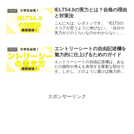
種類や対策方法について徹底解説しま
す！レポトンこの記事は次のような人に
IELTS4.0の実力とは？合格の理由
ブログ
おすすめ！SP...
と対策法
こんにちは、レポトンです。「IELTSの
スコアが思うように伸びない」「自分の
実力がどのくらいなのかわからない」と
お悩みではないでしょうか？そこで今回
は、IELTS4.0の実力とは何か、合格の理
由と対策法を徹底解説します！レポトン
エントリーシートの自由記述欄を
ブログ
この記事は次...
魅力的に仕上げるためのガイド
エントリーシートの自由記述欄は、あな
たの個性や考えを表現する重要な部分で
す。しかし、どのように書けば魅力的な
内容になるのでしょうか？多くの人がこ
の部分で悩んでいるのではないでしょう
か。そこで今回は、エントリーシートの
自由記述欄を魅力的に仕上...
スポンサーリンク