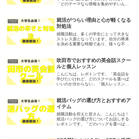
「どのテーマなら情報を集めやすいんだ
ろう？」「専門的な知識がなくても書け
るのかな？」と不安になっていません
か？レポトン環境問題は範囲が広く、原
就活がつらい理由と心が軽くなる
ブログ
因も対策も複雑に絡み合ってい...
対処法
就職活動は、多くの学生にとって大きな
ストレス源となっています。自分の将来
を決める重要な時期であり、様々な不安
や悩みがついて回るものです。「就職活
動がつらい」「内定がもらえない」とい
った悩みを抱えている方も多いのではな
吹田市でおすすめの英会話スクー
ブログ
いでしょうか？そこで今回...
ルと個人レッスン
こんにちは、レポトンです。「英会話を
学びたいけれど、どのスクールを選べば
いいのか分からない」「個人レッスンの
メリットは何だろう」とお悩みではない
でしょうか？そこで今回は、吹田市でお
すすめの英会話スクールと個人レッスン
就活バッグの選び方とおすすめア
ブログ
の情報を、わかりやすく解...
イテム
就職活動を控えた皆さん、こんにちは！
就活バッグの選び方についてお話しする
レポトンです。「どのバッグを選べばい
いのか」「どんな素材やデザインが良い
のか」とお悩みではないでしょうか？そ
こで今回は、就活バッグの重要性や選ぶ