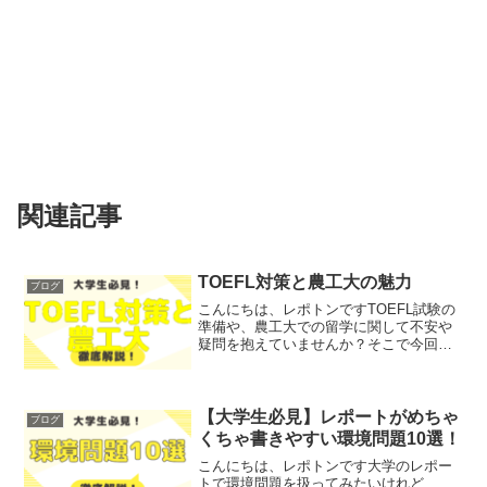
関連記事
TOEFL対策と農工大の魅力
ブログ
こんにちは、レポトンですTOEFL試験の
準備や、農工大での留学に関して不安や
疑問を抱えていませんか？そこで今回
は、農工大でのTOEFL対策や留学プログ
ラムの魅力について、わかりやすく解説
します！レポトンこの記事は次のような
人におすすめ！TO...
【大学生必見】レポートがめちゃ
ブログ
くちゃ書きやすい環境問題10選！
こんにちは、レポトンです大学のレポー
トで環境問題を扱ってみたいけれど、