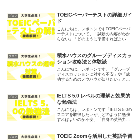
動機を見つけるためのステップや、代替
策について徹底解説します！レポトンこ
の記事は次のような人におすすめ！志望
TOEICペーパーテストの詳細ガイ
ブログ
動機を思いつかない方エン...
ド
こんにちは、レポトンですTOEICペーパ
ーテストについて、「試験の内容がわか
らない」「どのように準備すればよいの
かわからない」とお悩みではないでしょ
うか？そこで今回は、TOEICペーパーテ
ストの詳細を、わかりやすく解説しま
積水ハウスのグループディスカッ
ブログ
す！レポトンこの記...
ション攻略法と体験談
こんにちは、レポトンです。「グループ
ディスカッションに対する不安」や「成
功するためのノウハウが知りたい」とお
悩みではないでしょうか？そこで今回
は、積水ハウスのグループディスカッシ
ョンにおける攻略法や体験談を、わかり
IELTS 5.0 レベルの理解と効果的
ブログ
やすく解説します！レポトン...
な勉強法
こんにちは、レポトンです「IELTS 5.0の
スコアを取得したいが、どのように勉強
すればよいのか不安」「自身の英語力が
本当に5.0に達しているのか心配」とお悩
みではないでしょうか？そこで今回は、
IELTS 5.0のレベルやその難易度、必要
TOEIC Zoomを活用した英語学習
ブログ
な...