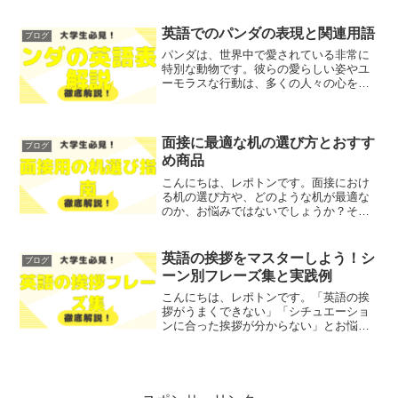
か？そこで今回は、TOEFL満点取得の全
貌について、詳しく解説します！レポト
ンこの記事は次のような人におすすめ！
英語でのパンダの表現と関連用語
ブログ
TOEFL満点を狙...
パンダは、世界中で愛されている非常に
特別な動物です。彼らの愛らしい姿やユ
ーモラスな行動は、多くの人々の心をつ
かんで離しません。英語でパンダを表現
する方法や、彼らに関連するさまざまな
用語について、気になったことはありま
せんか？そこで今回は、パ...
面接に最適な机の選び方とおすす
ブログ
め商品
こんにちは、レポトンです。面接におけ
る机の選び方や、どのような机が最適な
のか、お悩みではないでしょうか？そこ
で今回は、面接に最適な机の選び方とお
すすめ商品を、わかりやすく解説しま
す！レポトンこの記事は次のような人に
英語の挨拶をマスターしよう！シ
ブログ
おすすめ！面接用の机を選び...
ーン別フレーズ集と実践例
こんにちは、レポトンです。「英語の挨
拶がうまくできない」「シチュエーショ
ンに合った挨拶が分からない」とお悩み
ではないでしょうか？そこで今回は、シ
ーン別に使える英語の挨拶フレーズを、
わかりやすくご紹介します！レポトンこ
の記事は次のような人にお...