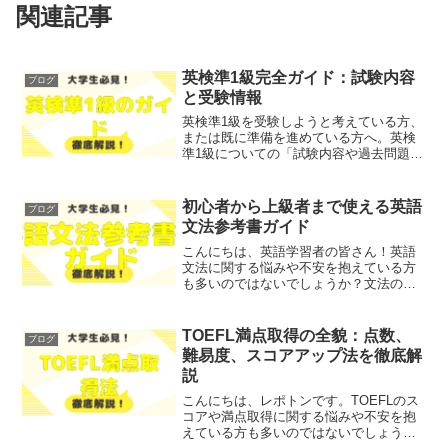
関連記事
英検準1級完全ガイド：試験内容
ブログ
と受験情報
英検準1級を受験しようと考えている方、
または既に準備を進めている方へ。英検
準1級についての「試験内容や過去問題に
関する情報」「受験方法や会場について
の情報」「試験日程や申し込み手続きに
関する注意点」など、さまざまな悩みや
初心者から上級者まで使える英語
ブログ
不安を抱えていません...
文法参考書ガイド
こんにちは、英語学習者の皆さん！英語
文法に関する悩みや不安を抱えている方
も多いのではないでしょうか？文法の理
解は、英語をスムーズに使うために不可
欠です。そこで今回は、初心者から上級
者まで使える英語文法参考書の選び方や
TOEFL満点取得の全貌：点数、
ブログ
おすすめの書籍をわかりや...
難易度、スコアアップ法を徹底解
説
こんにちは、レポトンです。TOEFLのス
コアや満点取得に関する悩みや不安を抱
えている方も多いのではないでしょう