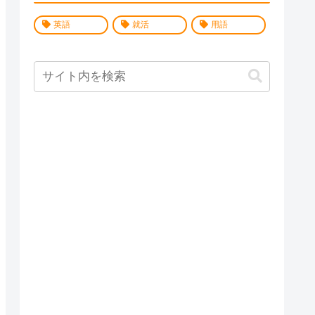
英語
就活
用語