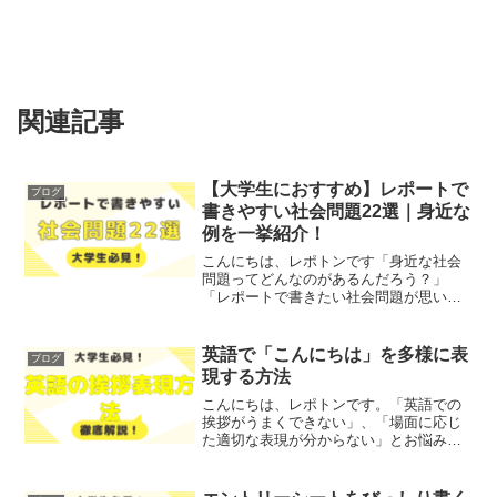
関連記事
【大学生におすすめ】レポートで
ブログ
書きやすい社会問題22選｜身近な
例を一挙紹介！
こんにちは、レポトンです「身近な社会
問題ってどんなのがあるんだろう？」
「レポートで書きたい社会問題が思いつ
かない…」レポートの提出期限が迫って
いる学生で、このような悩みを抱えてい
る方も多いのではないでしょうか？レポ
英語で「こんにちは」を多様に表
ブログ
トンレポートに書きやすい社...
現する方法
こんにちは、レポトンです。「英語での
挨拶がうまくできない」、「場面に応じ
た適切な表現が分からない」とお悩みで
はないでしょうか？そこで今回は、ネイ
ティブが使う「こんにちは」のバリエー
ションを、わかりやすく解説します！レ