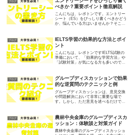
エントリーシートをびっしり書く
ブログ
ポトンこの記事は次のよう...
べきか？重要ポイント徹底解説
こんにちは、レポトンです。エントリー
シート（ES）をびっしり書くべきかどう
か、悩んでいる方はいませんか？そこで
今回は、エントリーシートを作成する際
の重要ポイントについて、徹底解説しま
す！レポトンこの記事は次のような人に
IELTS学習の効果的な方法とポイ
ブログ
おすすめ！エントリーシ...
ント
こんにちは、レポトンですIELTS試験の
準備において、「効果的な学習方法」や
「試験対策」が気になる方も多いのでは
ないでしょうか？そこで今回は、IELTS
学習の効果的な方法とポイントを、わか
りやすく解説します！レポトンこの記事
グループディスカッションで効果
ブログ
は次のような人に...
的な逆質問のテクニックと例
グループディスカッションは、意見交換
や問題解決において非常に重要な場で
す。しかし、ただ意見を述べるだけでは
なく、逆質問を通じてより深い理解を得
ることが求められます。今回は、グルー
プディスカッションにおける逆質問の重
農林中央金庫のグループディスカ
ブログ
要性について掘り下げ、具体...
ッション：体験談と対策ガイド
農林中央金庫のグループディスカッショ