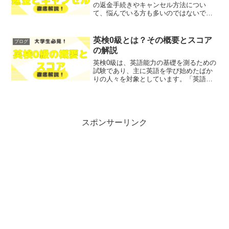
の返金手続きやキャンセル方法につい
て、悩んでいる方も多いのではないでし
ょうか？そこで今回は、TOEFL試験の返
金手続きとキャンセル方法について、わ
かりやすく解説します！レポトンこの記
英検0級とは？その概要とスコア
ブログ
事は次のような人に...
の解説
英検0級は、英語能力の基礎を測るための
試験であり、主に英語を学び始めたばか
りの人々を対象としています。「英語を
話せるようになりたいが、どこから始め
ればいいのか」「試験の内容やスコアが
どういったものなのか不安」という方も
多いのではないでしょう...
スポンサーリンク