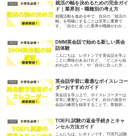
すく解説します！レポトン...
就活の軸を決めるための完全ガイ
ブログ
ド｜業界別・職種別の考え方
就職活動を進める中で、自分の「就活の
軸」を明確にすることは非常に重要で
す。「自分に合った業界や職種がわから
ない」「何を基準に選べばいいのか迷っ
ている」といった悩みを抱えている方も
多いのではないでしょうか？そこで今回
DMM英会話で始める新しい英会
ブログ
は、就活の軸を決めるための...
話体験
こんにちは、レポトンです英会話を学ぶ
ことに興味があるけれど、「どこから始
めればいいの？」や「自分に合った方法
が見つかるか不安」といった悩みを抱え
ている方も多いのではないでしょうか？
そこで今回は、DMM英会話を利用して新
英会話学習に最適なボイスレコー
ブログ
しい英会話体験を始める...
ダーおすすめガイド
英会話を学ぶ上で、ボイスレコーダーは
非常に重要なツールです。自分の発音や
会話の練習を録音することで、客観的に
自分の成長を確認することができます。
しかし、「どのボイスレコーダーを選べ
ばいいのか分からない」「機能が多すぎ
TOEFL試験の返金手続きとキャ
ブログ
て迷ってしまう」といった...
ンセル方法ガイド
こんにちは、レポトンです。TOEFL試験