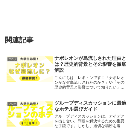
関連記事
ナポレオンが島流しされた理由と
ブログ
は？歴史的背景とその影響を徹底
解説
こんにちは、レポトンです！「ナポレオ
ンがなぜ島流しされたのか？」や「その
歴史的背景と影響について知りたい」と
お悩みではないでしょうか？今回の記事
では、ナポレオンの島流しの理由やその
歴史的背景、そしてその影響について、
グループディスカッションに最適
ブログ
徹底解説します！レポトン...
なホテル選びガイド
グループディスカッションは、アイデア
を出し合い、問題を解決するための重要
な手段です。しかし、適切な場所を選ぶ
ことが成功の鍵となります。「グループ