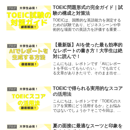
ディスカッションに適したホテルを選ぶ
際に、不安や悩みを抱えている」とお感
TOEIC問題形式の完全ガイド｜試
ブログ
じではないでしょうか？そ...
験の構成と対策法
TOEICは、国際的な英語能力を測定する
ための試験であり、ビジネスシーンや学
術的な場面での英語力を評価する重要な
指標となっています。多くの方が
「TOEICの試験形式や対策方法について
知りたい」とお悩みではないでしょう
【最新版】AIを使った最も効率的
ブログ
か？そこで今回は、TOE...
なレポートの書き方！大学生は絶
対に読んで！
こんにちは、レポトンです「AIにレポー
トを手伝ってもらいたい」「でも出てく
る文章がありきたりで、そのまま出せな
い」レポート課題に追われている大学生
には、こんな悩みを抱えている方も多い
のではないでしょうか？今回の記事で
TOEICで得られる実用的なスコア
ブログ
は、AIを使ってレポート...
の活用法
こんにちは、レポトンです「TOEICのス
コアを実際にどう活用するか」とお悩み
ではないでしょうか？そこで今回は、
TOEICで得られる実用的なスコアの活用
法を、わかりやすく解説します！レポト
ンこの記事は次のような人におすすめ！
夏の面接に最適なスーツと印象を
ブログ
TOEICのスコア...