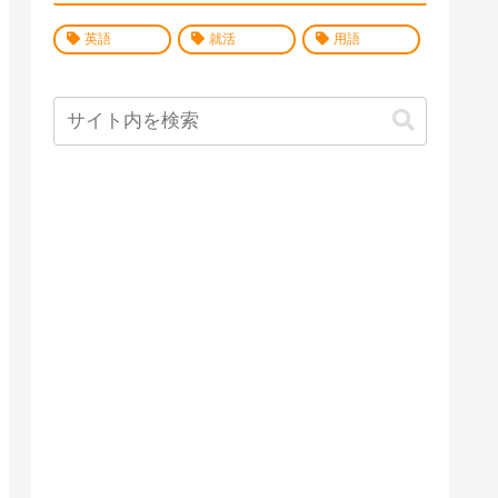
英語
就活
用語