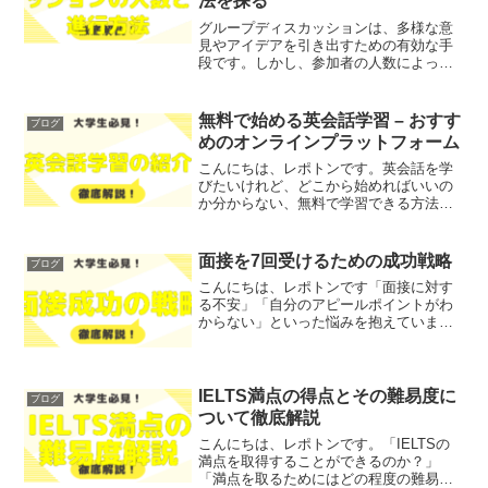
法を探る
グループディスカッションは、多様な意
見やアイデアを引き出すための有効な手
段です。しかし、参加者の人数によって
その効果は大きく異なることをご存知で
しょうか？「最適な人数は何人か？」
「なぜ人数が重要なのか？」とお悩みで
無料で始める英会話学習 – おすす
ブログ
はないでしょうか？そこで今...
めのオンラインプラットフォーム
こんにちは、レポトンです。英会話を学
びたいけれど、どこから始めればいいの
か分からない、無料で学習できる方法を
探しているという方も多いのではないで
しょうか？そこで今回は、無料で始める
英会話学習におすすめのオンラインプラ
面接を7回受けるための成功戦略
ブログ
ットフォームを、わかりや...
こんにちは、レポトンです「面接に対す
る不安」「自分のアピールポイントがわ
からない」といった悩みを抱えていませ
んか？そこで今回は、面接を7回受けるた
めの成功戦略を、わかりやすく解説しま
す！レポトンこの記事は次のような人に
おすすめ！面接に不安を...
IELTS満点の得点とその難易度に
ブログ
ついて徹底解説
こんにちは、レポトンです。「IELTSの
満点を取得することができるのか？」
「満点を取るためにはどの程度の難易度