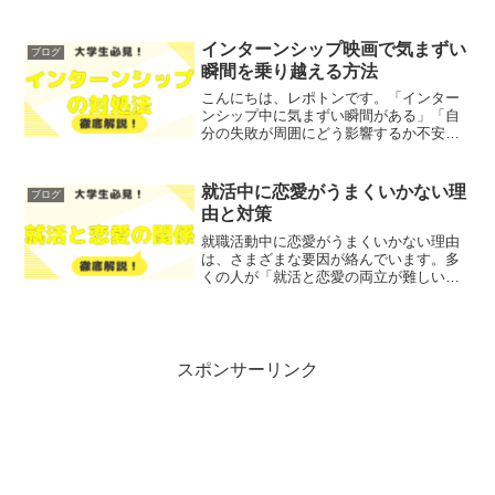
なのか？」とお悩みではないでしょう
か？そこで今回は、IELTS満点の得点と
その難易度について徹底解説します！レ
インターンシップ映画で気まずい
ブログ
ポトンこの記事は次の...
瞬間を乗り越える方法
こんにちは、レポトンです。「インター
ンシップ中に気まずい瞬間がある」「自
分の失敗が周囲にどう影響するか不安」
とお悩みではないでしょうか？そこで今
回は、インターンシップ映画で気まずい
瞬間を乗り越える方法を、わかりやすく
就活中に恋愛がうまくいかない理
ブログ
解説します！レポトンこの...
由と対策
就職活動中に恋愛がうまくいかない理由
は、さまざまな要因が絡んでいます。多
くの人が「就活と恋愛の両立が難しい」
と感じているのではないでしょうか？そ
こで今回は、就職活動が恋愛に与える影
響や、恋愛と就活の両立が難しい理由に
ついて、徹底解説します！...
スポンサーリンク