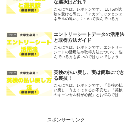
な選択はどれ？
こんにちは、レポトンです。IELTSの試
験を受ける際に、「アカデミックとジェ
ネラルの違い」について悩んでいる方は
いませんか？そこで今回は、IELTSアカ
デミックとジェネラルの違いを徹底解説
します！レポトンこの記事は次のような
エントリーシートデータの活用法
ブログ
人におすすめ！I...
と取得方法ガイド
こんにちは、レポトンです。エントリー
シートの活用法や取得方法について、悩
んでいる方も多いのではないでしょう
か？そこで今回は、エントリーシートを
入手するための5つの方法を、わかりやす
く解説します！レポトンこの記事は次の
英検の払い戻し、実は簡単にでき
ブログ
ような人におすすめ！エン...
る裏技！
こんにちは、レポトンです。「英検の払
い戻し、うまくできるか不安だ」「英検
のキャンセル料が心配」とお悩みではな
いでしょうか？そこで今回は、英検の払
い戻しを簡単に行うための裏技をわかり
やすく解説します！レポトンこの記事は
次のような人におすすめ！...
スポンサーリンク