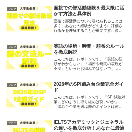
面接での部活動経験を最大限に活
ブログ
かす方法と具体例
面接で部活動について尋ねられることは
多く、あなたの経験がどのように評価さ
れるかを理解することが重要です。多く
の学生が「自分の部活動経験が面接にど
のように影響するのか」と不安に思って
いることでしょう。そこで今回は、面接
英語の場所・時間・順番のルール
ブログ
での部活動経験を最大限に...
を徹底解説
こんにちは、レポトンです。「英語の語
順がわからない」「場所や時間の表現が
不安」といったお悩みではないでしょう
か？そこで今回は、英語の場所・時間・
順番のルールについて、徹底解説しま
す！レポトンこの記事は次のような人に
2026年のSPI踏み台企業完全ガイ
ブログ
おすすめ！英語の語順が苦手...
ド
こんにちは、レポトンです。「SPI試験対
策にどのように取り組めば良いのか」
「踏み台企業を選ぶ際のポイントは何
か」とお悩みではないでしょうか？そこ
で今回は、2026年のSPI踏み台企業につ
いて、詳しく解説します！レポトンこの
IELTSアカデミックとジェネラル
ブログ
記事は次のような人...
の違いを徹底分析！あなたに最適