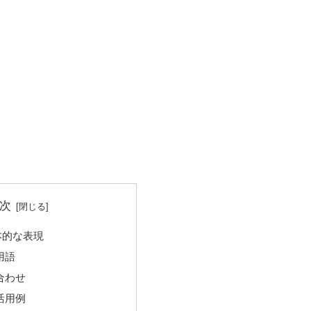
次
本的な表現
用語
合わせ
活用例