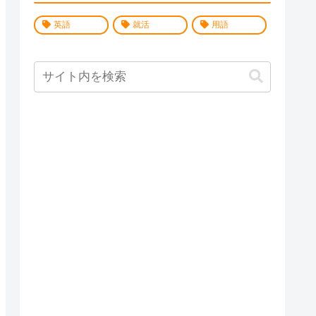
英語
就活
用語