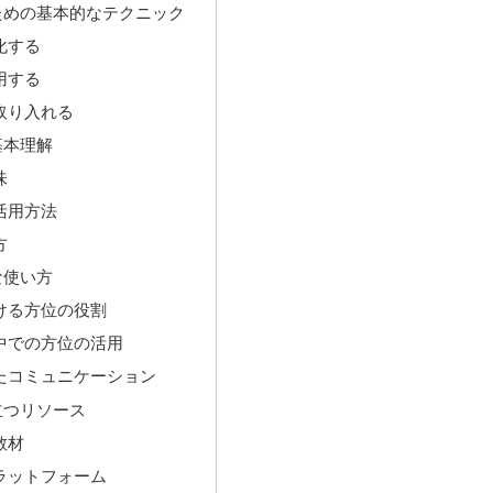
ための基本的なテクニック
化する
用する
取り入れる
基本理解
味
活用方法
方
な使い方
ける方位の役割
中での方位の活用
たコミュニケーション
立つリソース
教材
ラットフォーム