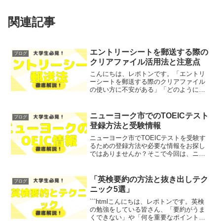
関連記事
エントリーシートを郵送する際の
ブログ
クリアファイル活用法と注意点
こんにちは、レポトンです。「エントリ
ーシートを郵送する際のクリアファイル
の使い方に不安がある」「どのように郵
送すればいいのか分からない」とお悩み
ではないでしょうか？そこで今回は、エ
ントリーシートを郵送する際にクリアフ
ニューヨーク市でのTOEICテスト
ブログ
ァイルを活用する方法と注...
登録方法と受験情報
ニューヨーク市でTOEICテストを受験す
るための登録方法や必要な情報をお探し
ではありませんか？そこで今回は、ニュ
ーヨーク市でのTOEICテストの登録方法
と受験情報を、わかりやすく解説しま
す！レポトンこの記事は次のような人に
「英検要約の方法と抜き出しテク
ブログ
おすすめ！TOEI...
ニック5選」
```htmlこんにちは、レポトンです。英検
の勉強をしている皆さん、「要約がうま
くできない」や「何を重要なポイントと