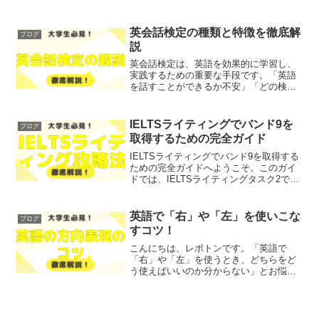
して抜き出せばいいのか分からない」と
お悩みではないでしょうか？そこで今回
は、英検要約の方法と抜き出しテクニッ
英会話検定の種類と特徴を徹底解
ブログ
クを徹底解説しま...
説
英会話検定は、英語を効果的に学習し、
実践するための重要な手段です。「英語
を話すことができるか不安」「どの検定
を受ければいいのかわからない」とお悩
みではないでしょうか？そこで今回は、
英会話検定の種類や特徴を徹底解説しま
IELTSライティングでバンド9を
ブログ
す！レポトンこの記事は次...
取得するための完全ガイド
IELTSライティングでバンド9を取得する
ための完全ガイドへようこそ。このガイ
ドでは、IELTSライティングタスク2で求
められるスキルや知識を徹底的に解説し
ます。「IELTSのスコアが思うように伸
びない」「ライティングの評価基準がわ
英語で「右」や「左」を使いこな
ブログ
からない...
すコツ！
こんにちは、レポトンです。「英語で
「右」や「左」を使うとき、どちらをど
う使えばいいのか分からない」とお悩み
ではないでしょうか？そこで今回は、英
語で「右」や「左」を使いこなすコツを
ご紹介します！レポトンこの記事は次の
ような人におすすめ！英語で...