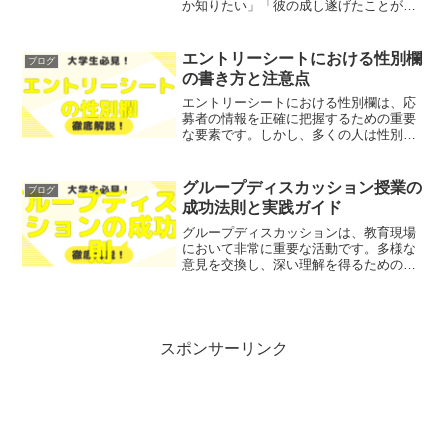
か知りたい」「彼の成し遂げたことが現
代にも影響を与えているのか疑問に思っ
ている」とお悩みではないでしょうか？
今回の記事では、ナポレオンが世界に与
エントリーシートにおける性別欄
ブログ
えた影響と彼の偉業につい...
の書き方と注意点
エントリーシートにおける性別欄は、応
募者の情報を正確に把握するための重要
な要素です。しかし、多くの人は性別を
書くことに不安を感じたり、どう記入す
べきか迷ったりします。そこで今回は、
エントリーシートの性別欄の正しい書き
グループディスカッション授業の
ブログ
方や注意点について、わか...
成功法則と実践ガイド
グループディスカッションは、教育現場
において非常に重要な活動です。多様な
意見を交換し、深い理解を得るための手
段として、学生たちの思考力やコミュニ
ケーション能力を高める役割を果たしま
す。本記事では、グループディスカッシ
ョンの基本概念から、その...
スポンサーリンク