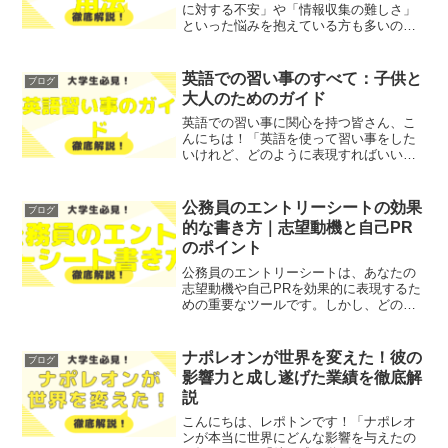
に対する不安」や「情報収集の難しさ」
といった悩みを抱えている方も多いので
はないでしょうか？そこで今回は、5ちゃ
んねるを活用した就活情報の収集法やス
レッドの使い方を、わかりやすく解説し
英語での習い事のすべて：子供と
ブログ
ます！レポトンこの記事...
大人のためのガイド
英語での習い事に関心を持つ皆さん、こ
んにちは！「英語を使って習い事をした
いけれど、どのように表現すればいいの
か分からない」「子供に英語で習い事を
させたいが、どのような選択肢があるの
か知りたい」とお悩みではないでしょう
公務員のエントリーシートの効果
ブログ
か？そこで今回は、英語で...
的な書き方｜志望動機と自己PR
のポイント
公務員のエントリーシートは、あなたの
志望動機や自己PRを効果的に表現するた
めの重要なツールです。しかし、どのよ
うに書けば良いのか、悩んでいる方も多
いのではないでしょうか？そこで今回
は、公務員のエントリーシートの効果的
ナポレオンが世界を変えた！彼の
ブログ
な書き方について、志望動...
影響力と成し遂げた業績を徹底解
説
こんにちは、レポトンです！「ナポレオ
ンが本当に世界にどんな影響を与えたの