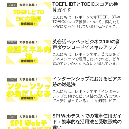
TOEFL iBTとTOEICスコアの換
ブログ
算ガイド
こんにちは、レポトンですTOEFL iBTや
TOEICのスコア換算について、悩んだり
不安になったりしていませんか？そこで
今回は、TOEFL iBTとTOEICのスコアを
どのように換算するかを、わかりやすく
解説します！レポトンこの記事は次の
英会話ペラペラビジネス100の音
ブログ
よ...
声ダウンロードでスキルアップ
こんにちは、レポトンです。英会話をビ
ジネスシーンで活用したいけれど、どう
始めていいかわからないと悩んでいませ
んか？そこで今回は、「英会話ペラペラ
ビジネス100の音声ダウンロード」を通じ
て、英会話スキルを効率的に向上させる
インターンシップにおけるピアス
ブログ
方法をご紹介します！...
跡の対処法
こんにちは、レポトンです「インターン
シップにおけるピアス跡の扱い方につい
て不安に思っている」「面接時にピアス
跡が目立つことを心配している」とお悩
みではないでしょうか？そこで今回は、
インターンシップや就職活動においてピ
SPI Webテストでの電卓使用ガイ
ブログ
アス跡をどう対処するかに...
ド：効率的な活用法と受験形式の
違い