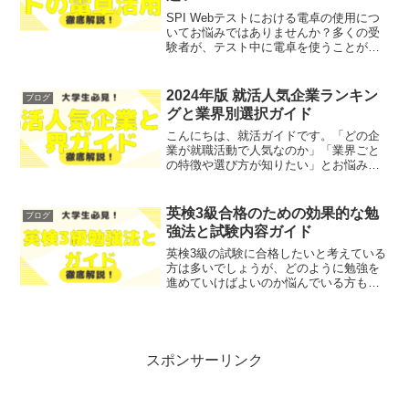
SPI Webテストにおける電卓の使用につ
いてお悩みではありませんか？多くの受
験者が、テスト中に電卓を使うことがで
きるのか、またその使い方に関して不安
を抱いています。そこで今回は、SPI
Webテストでの電卓の使用可否や受験方
2024年版 就活人気企業ランキン
ブログ
式による違いに...
グと業界別選択ガイド
こんにちは、就活ガイドです。「どの企
業が就職活動で人気なのか」「業界ごと
の特徴や選び方が知りたい」とお悩みで
はないでしょうか？そこで今回は、2024
年版の就活人気企業ランキングと業界別
選択ガイドを、わかりやすく解説しま
英検3級合格のための効果的な勉
ブログ
す！就活ガイドこの記事...
強法と試験内容ガイド
英検3級の試験に合格したいと考えている
方は多いでしょうが、どのように勉強を
進めていけばよいのか悩んでいる方も少
なくないはずです。そこで今回は、英検3
級合格のための効果的な勉強法と試験内
容について、わかりやすく解説します！
レポトンこの記事は次...
スポンサーリンク