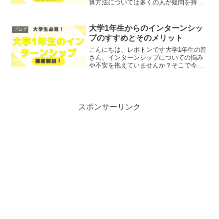
算方法については多くの人が疑問を持っ
ています。特に、TOEICとTOEFLのスコ
アがどのように異なるのか、またどのよ
うに換算すれば良いのかといった点に悩
大学1年生からのインターンシッ
ブログ
まれてい...
プのすすめとそのメリット
こんにちは、レポトンです大学1年生の皆
さん、インターンシップについての悩み
や不安を抱えていませんか？そこで今回
は、大学1年生がなぜインターンを始める
べきか、そのメリットとデメリットをわ
かりやすく解説します！レポトンこの記
事は次のような人にお...
スポンサーリンク