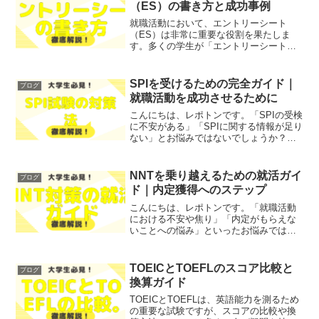
（ES）の書き方と成功事例
就職活動において、エントリーシート
（ES）は非常に重要な役割を果たしま
す。多くの学生が「エントリーシートの
書き方がわからない」「どうやって自分
をアピールすればいいのか不安」と悩ん
でいることでしょう。そこで今回は、エ
SPIを受けるための完全ガイド｜
ブログ
ントリーシートの基本的な構...
就職活動を成功させるために
こんにちは、レポトンです。「SPIの受検
に不安がある」「SPIに関する情報が足り
ない」とお悩みではないでしょうか？そ
こで今回は、SPIを受けるための完全ガイ
ドを、徹底解説します！レポトンこの記
事は次のような人におすすめ！SPIの受検
NNTを乗り越えるための就活ガイ
ブログ
方法が知...
ド｜内定獲得へのステップ
こんにちは、レポトンです。「就職活動
における不安や焦り」「内定がもらえな
いことへの悩み」といったお悩みではな
いでしょうか？そこで今回は、NNT（内
定未取得）の状態を乗り越えるための具
体的なステップを、わかりやすく解説し
TOEICとTOEFLのスコア比較と
ブログ
ます！レポトンこの記事...
換算ガイド
TOEICとTOEFLは、英語能力を測るため
の重要な試験ですが、スコアの比較や換