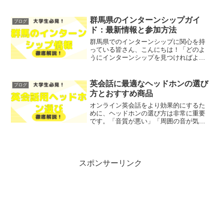
したい」とお悩みではないでしょうか？
そこで今回は、IELTSボキャブラリーク
イズの重要性について、わかりやすく解
群馬県のインターンシップガイ
ブログ
説します！レポトン...
ド：最新情報と参加方法
群馬県でのインターンシップに関心を持
っている皆さん、こんにちは！「どのよ
うにインターンシップを見つければよい
か」「参加する際の不安や疑問がある」
といった悩みを抱えていませんか？そこ
で今回は、群馬県のインターンシップに
英会話に最適なヘッドホンの選び
ブログ
関する最新情報や参加方法...
方とおすすめ商品
オンライン英会話をより効果的にするた
めに、ヘッドホンの選び方は非常に重要
です。「音質が悪い」「周囲の音が気に
なる」「長時間使用すると疲れる」とい
った悩みを抱えている方も多いのではな
いでしょうか？そこで今回は、オンライ
ン英会話に最適なヘッドホ...
スポンサーリンク