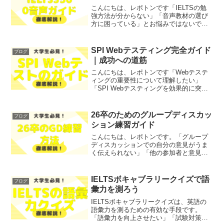
こんにちは、レポトンです「IELTSの勉
強方法が分からない」「音声教材の選び
方に困っている」とお悩みではないでし
ょうか？そこで今回は、IELTS3500音声
の特徴や利点、ダウンロード方法につい
て、わかりやすく解説します！レポトン
SPI Webテスティング完全ガイド
ブログ
この記事は次...
｜成功への道筋
こんにちは、レポトンです「Webテステ
ィングの重要性について理解したい」
「SPI Webテスティングを効果的に突破
したい」とお悩みではないでしょうか？
そこで今回は、Webテスティングの基本
知識と重要性を、わかりやすく解説しま
26卒のためのグループディスカッ
ブログ
す！レポトンこの...
ション練習ガイド
こんにちは、レポトンです。「グループ
ディスカッションでの自分の意見がうま
く伝えられない」「他の参加者と意見が
合わずに困っている」といった悩みを抱
えている方はいませんか？そこで今回
は、効果的なグループディスカッション
IELTSボキャブラリークイズで語
ブログ
の練習方法を、わかりやすく...
彙力を測ろう
IELTSボキャブラリークイズは、英語の
語彙力を測るための有効な手段です。
「語彙力を向上させたい」「試験対策を