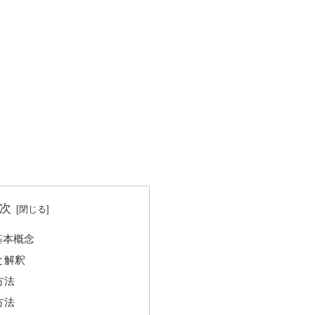
次
基本概念
と解釈
方法
方法