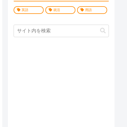
英語
就活
用語