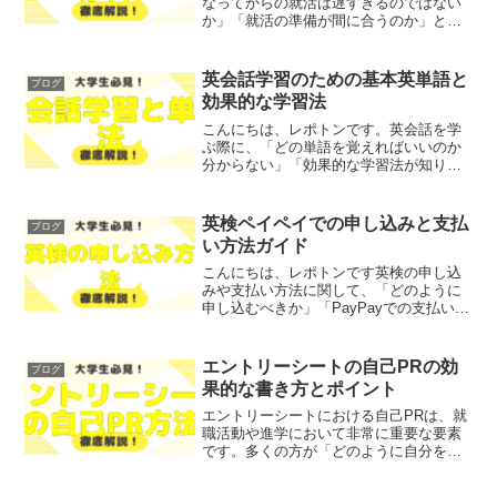
なってからの就活は遅すぎるのではない
か」「就活の準備が間に合うのか」とお
悩みではないでしょうか？そこで今回
は、大学4年からの就活について、遅れを
取り戻すための具体的な方法をわかりや
英会話学習のための基本英単語と
ブログ
すく解説します！レポト...
効果的な学習法
こんにちは、レポトンです。英会話を学
ぶ際に、「どの単語を覚えればいいのか
分からない」「効果的な学習法が知りた
い」とお悩みではないでしょうか？そこ
で今回は、英会話学習に役立つ基本英単
語や効果的な学習法を、わかりやすく解
英検ペイペイでの申し込みと支払
ブログ
説します！レポトンこの記...
い方法ガイド
こんにちは、レポトンです英検の申し込
みや支払い方法に関して、「どのように
申し込むべきか」「PayPayでの支払いは
どうすればよいのか」とお悩みではない
でしょうか？そこで今回は、英検を
PayPayで申し込む方法と支払い手続き
エントリーシートの自己PRの効
ブログ
を、わかりやすく解...
果的な書き方とポイント
エントリーシートにおける自己PRは、就
職活動や進学において非常に重要な要素
です。多くの方が「どのように自分をア
ピールすればよいのか」「自己PRがうま
く書けない」と悩んでいるのではないで