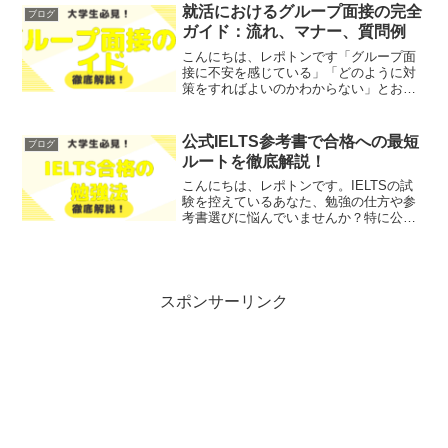
しょうか？そこで今回は、効果的な自己
就活におけるグループ面接の完全
ブログ
PRの書き方とそのポ...
ガイド：流れ、マナー、質問例
こんにちは、レポトンです「グループ面
接に不安を感じている」「どのように対
策をすればよいのかわからない」とお悩
みではないでしょうか？そこで今回は、
グループ面接の流れやマナー、質問例な
どを、わかりやすく解説します！レポト
公式IELTS参考書で合格への最短
ブログ
ンこの記事は次のような人...
ルートを徹底解説！
こんにちは、レポトンです。IELTSの試
験を控えているあなた、勉強の仕方や参
考書選びに悩んでいませんか？特に公式
IELTS参考書は数が多く、どれを選べば
よいか迷う方も多いでしょう。そこで今
回は、公式IELTS参考書を使った合格へ
の最短ルート...
スポンサーリンク