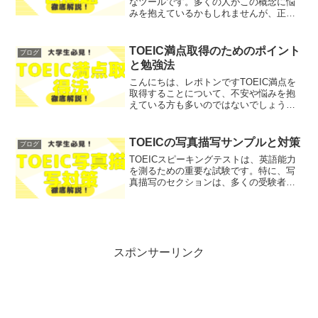
なツールです。多くの人がこの概念に悩
みを抱えているかもしれませんが、正し
い理解と使い方を知れば、問題をスムー
ズに解決できるようになります。そこで
今回は、SPIベン図の基本概念から応用ま
TOEIC満点取得のためのポイント
ブログ
でを、わかりやす...
と勉強法
こんにちは、レポトンですTOEIC満点を
取得することについて、不安や悩みを抱
えている方も多いのではないでしょう
か？そこで今回は、TOEIC満点取得のた
めのポイントと効果的な勉強法をご紹介
します！レポトンこの記事は次のような
TOEICの写真描写サンプルと対策
ブログ
人におすすめ！TO...
TOEICスピーキングテストは、英語能力
を測るための重要な試験です。特に、写
真描写のセクションは、多くの受験者に
とって挑戦的な部分となります。「写真
描写のスキルに自信がない」「試験対策
がうまくいかない」とお悩みではないで
しょうか？そこで今回...
スポンサーリンク