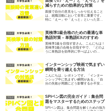
面接での「えー」と「えっと」を
ブログ
減らすための効果的な対策
面接で自分の意見をしっかり伝えること
は、就職活動において非常に重要です。
特に「えー」や「えっと」といった言葉
を多用してしまうと、自信がない印象を
与えてしまうことがあります。あなたも
「面接中に言葉が詰まってしまう」「自
英検準1級合格のための最適な単
ブログ
分の意見をうまく表現でき...
熟語対策 – 単熟語EXのすすめ
英検準1級を目指す皆さん、こんにちは！
英検準1級の合格を目指す中で、「どのよ
うに単熟語を効率的に学べばよいの
か？」といった悩みを抱えている方も多
いのではないでしょうか？そこで今回
は、英検準1級合格のための最適な単熟語
インターンシップ映画で気まずい
ブログ
対策として、単熟語EXの...
瞬間を乗り越える方法
こんにちは、レポトンです。「インター
ンシップ中に気まずい瞬間がある」「自
分の失敗が周囲にどう影響するか不安」
とお悩みではないでしょうか？そこで今
回は、インターンシップ映画で気まずい
瞬間を乗り越える方法を、わかりやすく
SPIベン図の完全ガイド：集合問
ブログ
解説します！レポトンこの...
題をマスターするためのステップ
SPIベン図は、集合問題を解くための強力