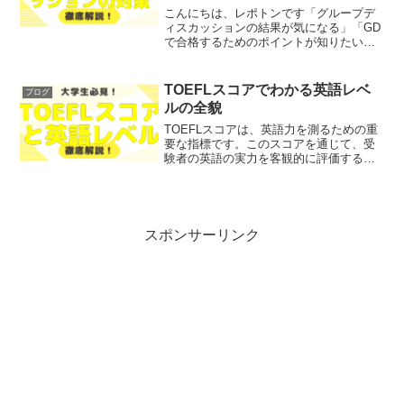
こんにちは、レポトンです「グループデ
ィスカッションの結果が気になる」「GD
で合格するためのポイントが知りたい」
とお悩みではないでしょうか？そこで今
回は、グループディスカッションの合否
について、徹底解説します！レポトンこ
TOEFLスコアでわかる英語レベ
ブログ
の記事は次のような人に...
ルの全貌
TOEFLスコアは、英語力を測るための重
要な指標です。このスコアを通じて、受
験者の英語の実力を客観的に評価するこ
とができます。TOEFLスコアについて、
どのように自分の英語レベルを把握すれ
ば良いのか、悩んでいる方も多いのでは
ないでしょうか？...
スポンサーリンク