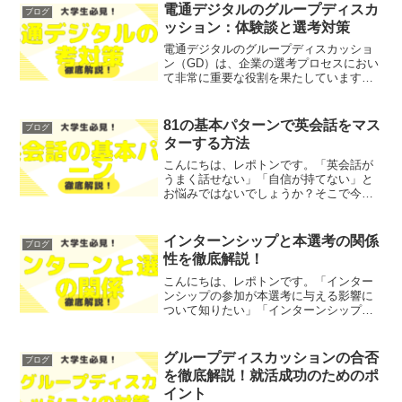
じて進化しています。この記事では、イ
電通デジタルのグループディスカ
ブログ
ンターンシップの新しいタイ...
ッション：体験談と選考対策
電通デジタルのグループディスカッショ
ン（GD）は、企業の選考プロセスにおい
て非常に重要な役割を果たしています。
GDは、候補者同士が意見を交わし、協力
して問題解決に取り組む場であり、コミ
ュニケーション能力やチームワーク、論
81の基本パターンで英会話をマス
ブログ
理的思考力が試される...
ターする方法
こんにちは、レポトンです。「英会話が
うまく話せない」「自信が持てない」と
お悩みではないでしょうか？そこで今回
は、81の基本パターンを活用した英会話
マスターの方法を、わかりやすく解説し
ます！レポトンこの記事は次のような人
インターンシップと本選考の関係
ブログ
におすすめ！英会話を始...
性を徹底解説！
こんにちは、レポトンです。「インター
ンシップの参加が本選考に与える影響に
ついて知りたい」「インターンシップを
活用して本選考を成功させたい」とお悩
みではないでしょうか？そこで今回は、
インターンシップと本選考の関係性につ
グループディスカッションの合否
ブログ
いて、徹底解説します！レ...
を徹底解説！就活成功のためのポ
イント