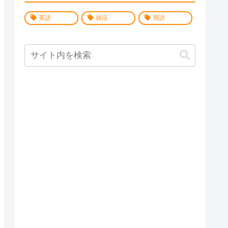
英語
就活
用語