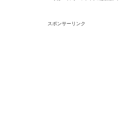
「その目的」について疑問を持っている
のではないでしょうか？そこで今回は、
インターンシップの基本的な意義や、海
外インターンシップに求めら...
スポンサーリンク