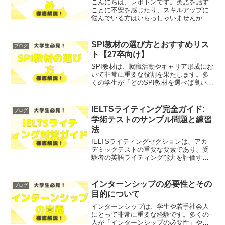
こんにちは、レポトンです。英語を話す
ことに不安を感じたり、スキルアップに
悩んでいる方はいらっしゃいませんか？
そこで今回は、短期間で英語力を向上さ
せるための「英会話合宿」について、わ
かりやすく解説します！レポトンこの記
SPI教材の選び方とおすすめリス
ブログ
事は次のような人におすす...
ト【27卒向け】
SPI教材は、就職活動やキャリア形成にお
いて非常に重要な役割を果たします。多
くの学生が「どのSPI教材を選べば良いの
か」「効果的な対策方法は何か」と悩ん
でいるのではないでしょうか？そこで今
回は、SPI教材の選び方やおすすめリスト
IELTSライティング完全ガイド:
ブログ
をわかりやす...
学術テストのサンプル問題と練習
法
IELTSライティングセクションは、アカ
デミックテストの重要な要素であり、受
験者の英語ライティング能力を評価する
ための試験です。試験を受けるにあた
り、多くの受験者が「ライティングセク
ションでのパフォーマンスに自信がな
インターンシップの必要性とその
ブログ
い」と感じていることでし...
目的について
インターンシップは、学生や若手社会人
にとって非常に重要な経験です。多くの
人が「インターンシップの必要性」や