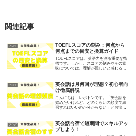
関連記事
TOEFLスコアの刻み：何点から
ブログ
何点までの目安と換算ガイド
TOEFLスコアは、英語力を測る重要な指
標です。しかし、スコアの刻みやその意
味については、理解が難しいと感じる方
も多いのではないでしょうか。そこで今
回は、TOEFLスコアの刻みについて、何
点から何点までの目安や換算ガイドをわ
英会話は月何回が理想？初心者向
ブログ
かりやすく解説し...
け徹底解説
こんにちは、レポトンです。「英会話を
始めたいけれど、どのくらいの頻度で練
習すればいいのか分からない」とお悩み
ではないでしょうか？そこで今回は、
「英会話は月何回が理想？」というテー
マについて、初心者向けに徹底解説しま
英会話合宿で短期間でスキルアッ
ブログ
す！レポトンこの記事は次の...
プしよう！